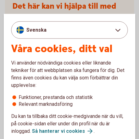
Det här kan vi hjälpa till med
Spara
Svenska
Månadsspara till pensionen och annat, hellre lite
men regelbundet. Tänk också på att anpassa ditt
Våra cookies, ditt val
sparande efter hur lång tid det är kvar tills du ska
använda det. Hitta det sätt att spara på som passar
Vi använder nödvändiga cookies eller liknande
dig och dina mål.
tekniker för att webbplatsen ska fungera för dig. Det
finns även cookies du kan välja som förbättrar din
Spara och
placera
upplevelse:
Pension
Funktioner, prestanda och statistik
Relevant marknadsföring
Trygghet
Du kan ta tillbaka ditt cookie-medgivande när du vill,
på cookie-sidan eller under din profil när du är
Vi hjälper dig med liv- och sakförsäkringar. Och du
inloggad.
Så hanterar vi
cookies
.
kan få råd om familjejuridik, till exempel testamente,