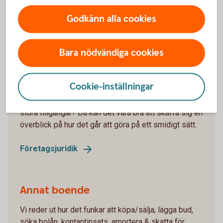
arv & gåva.
Godkänn alla cookies
Försäkringar
Familjejuridik och juridiska
tjänster
Bara nödvändiga cookies
Generationsskifte
Cookie-inställningar
Planerar ett ägarskifte i ditt företag eller har andra
stora tillgångar? Då kan det vara bra att skaffa sig en
överblick på hur det går att göra på ett smidigt sätt.
Företagsjuridik
Annat boende
Vi reder ut hur det funkar att köpa/sälja, lägga bud,
söka bolån, kontantinsats, amortera & skatta för