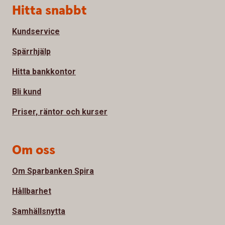
Sidfot
Hitta snabbt
Kundservice
Spärrhjälp
Hitta bankkontor
Bli kund
Priser, räntor och kurser
Om oss
Om Sparbanken Spira
Hållbarhet
Samhällsnytta