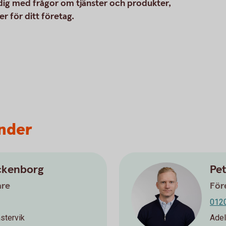
 dig med frågor om tjänster och produkter,
r för ditt företag.
under
ckenborg
Pet
are
För
012
stervik
Adel