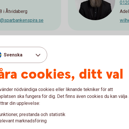
012
 i Åtvidaberg
Adel
on@sparbankenspira.se
wilh
Svenska
on
Fre
are
0490
åra cookies, ditt val
Kvar
fred
stervik
vänder nödvändiga cookies eller liknande tekniker för att
parbankenspira.se
latsen ska fungera för dig. Det finns även cookies du kan välj
ttrar din upplevelse:
unktioner, prestanda och statistik
elevant marknadsföring