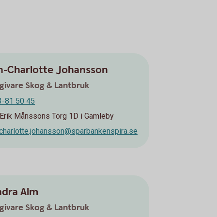
n-Charlotte Johansson
givare Skog & Lantbruk
-81 50 45
 Erik Månssons Torg 1D i Gamleby
charlotte.johansson@sparbankenspira.se
ndra Alm
givare Skog & Lantbruk