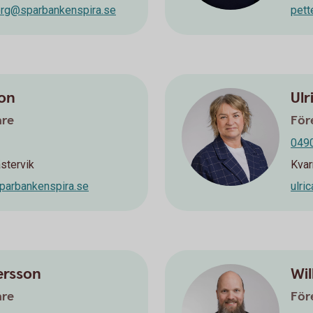
org@sparbankenspira.se
pett
son
Ulr
are
För
0490
stervik
Kvar
parbankenspira.se
ulri
ersson
Wil
are
För