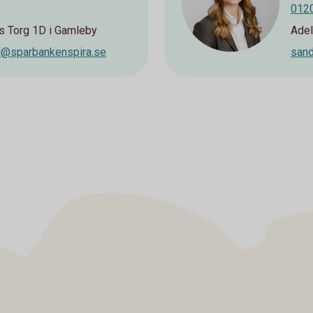
0120
s Torg 1D i Gamleby
Adel
ni@sparbankenspira.se
sand