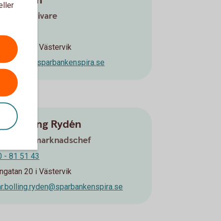
 Eriksson
eller
etagsrådgivare
 -81 51 73
ngatan 20 i Västervik
.eriksson@sparbankenspira.se
ar Bolling Rydén
 Företagsmarknadschef
 - 81 51 43
ngatan 20 i Västervik
r.bolling.ryden@sparbankenspira.se