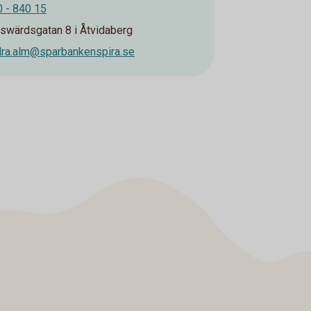
 - 840 15
swärdsgatan 8 i Åtvidaberg
ra.alm@sparbankenspira.se