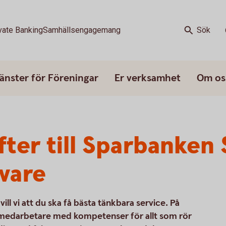
vate Banking
Samhällsengagemang
Sök
änster för Föreningar
Er verksamhet
Om os
ter till Sparbanken 
vare
ll vi att du ska få bästa tänkbara service. På
 medarbetare med kompetenser för allt som rör