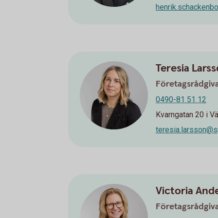
henrik.schackenb
Teresia Lars
Företagsrådgiv
0490-81 51 12
Kvarngatan 20 i Vä
teresia.larsson@s
Victoria And
Företagsrådgiv