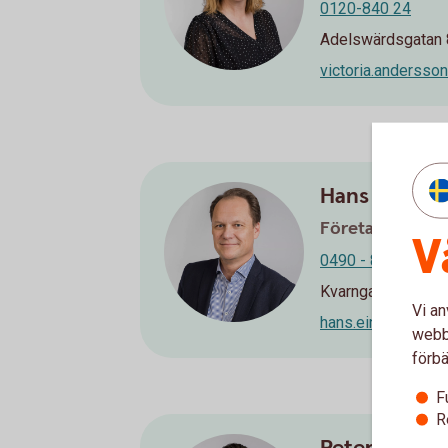
0120-840 24
Adelswärdsgatan 8
victoria.anderss
Hans Einarss
Företagsrådgiv
V
0490 - 81 51 56
Kvarngatan 20 i Vä
Vi an
hans.einarsson@s
webbp
förbä
F
R