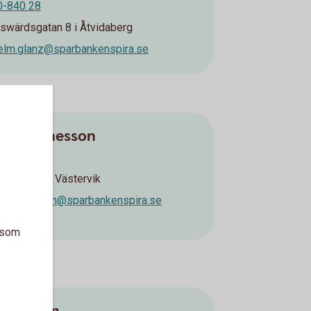
0-840 28
swärdsgatan 8 i Åtvidaberg
elm.glanz@sparbankenspira.se
drik Arnesson
-81 51 85
ngatan 20 i Västervik
rik.arnesson@sparbankenspira.se
a som