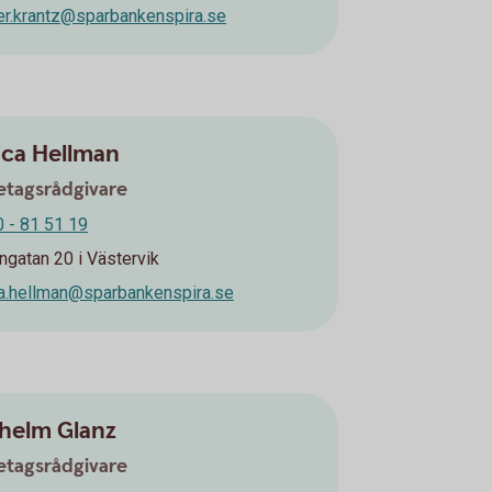
er.krantz@sparbankenspira.se
ica Hellman
etagsrådgivare
 - 81 51 19
ngatan 20 i Västervik
ca.hellman@sparbankenspira.se
helm Glanz
etagsrådgivare