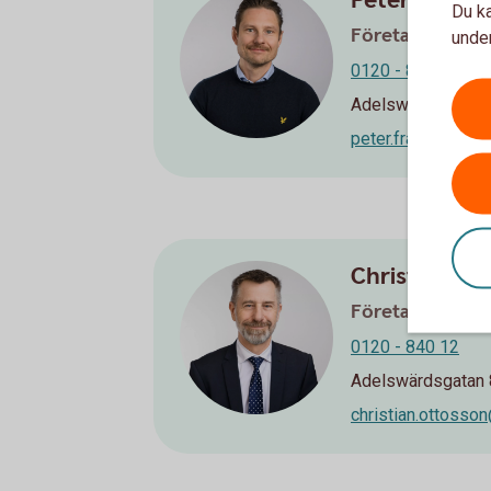
Peter Frans
Du ka
Företagsrådgiv
under
0120 - 840 09
Adelswärdsgatan 8
peter.fransson@s
Christian Ot
Företagsmarkn
0120 - 840 12
Adelswärdsgatan 8
christian.ottosso