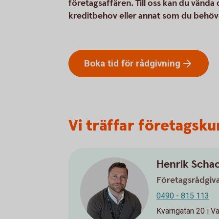
företagsaffären. Till oss kan du vända
kreditbehov eller annat som du behöve
Boka tid för
rådgivning
Vi träffar företagsk
Henrik Scha
Företagsrådgiv
0490 - 815 113
Kvarngatan 20 i Vä