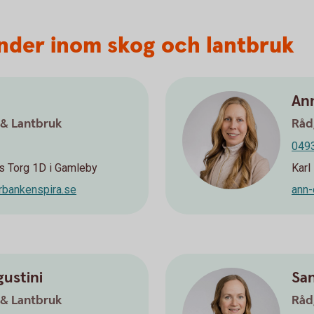
under inom skog och lantbruk
An
 & Lantbruk
Råd
0493
s Torg 1D i Gamleby
Karl
rbankenspira.se
ann-
ustini
Sa
 & Lantbruk
Råd