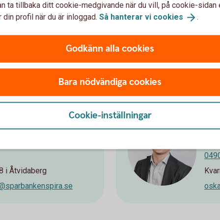
son
Pål
n ta tillbaka ditt cookie-medgivande när du vill, på cookie-sidan 
are
För
 din profil när du är inloggad.
Så hanterar vi
cookies
.
0490
 i Åtvidaberg
Kvar
Godkänn alla cookies
parbankenspira.se
paal
Bara nödvändiga cookies
Cookie-inställningar
tosson
Osk
adschef/Vice VD
Stf
0490
 i Åtvidaberg
Kvar
n@sparbankenspira.se
oska