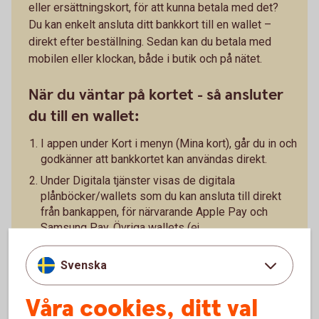
eller ersättningskort, för att kunna betala med det?
Du kan enkelt ansluta ditt bankkort till en wallet –
direkt efter beställning. Sedan kan du betala med
mobilen eller klockan, både i butik och på nätet.
När du väntar på kortet - så ansluter
du till en wallet:
I appen under Kort i menyn (Mina kort), går du in och
godkänner att bankkortet kan användas direkt.
Under Digitala tjänster visas de digitala
plånböcker/wallets som du kan ansluta till direkt
från bankappen, för närvarande Apple Pay och
Samsung Pay. Övriga wallets (ej
Swedbank/sparbanken plånbok) som vi stödjer går
att ansluta till direkt, manuellt.
Svenska
På kortsidan - under Kortinformation - godkänner du
att kortnumret, CVC och giltighetstid tillfälligt blir
Våra cookies, ditt val
synligt i appen. Kortinformationen kan sedan