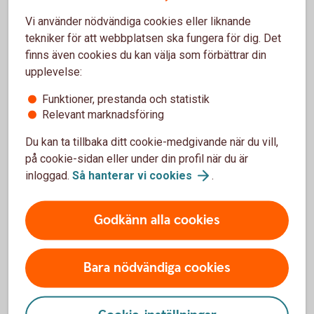
kopieras och användas för kortköp på nätet. Du kan
Vi använder nödvändiga cookies eller liknande
även ansluta kortet manuellt till valfri wallet.
tekniker för att webbplatsen ska fungera för dig. Det
Ovan gäller inte kreditkort. Dessa kan du ansluta
finns även cookies du kan välja som förbättrar din
först när du fått det fysiska kortet.
upplevelse:
Funktioner, prestanda och statistik
Relevant marknadsföring
Du kan ta tillbaka ditt cookie-medgivande när du vill,
Wallets endast för bankkort
på cookie-sidan eller under din profil när du är
inloggad.
Så hanterar vi
cookies
.
Mastercard Click to Pay
Godkänn alla cookies
Anslut till Mastercard Click to Pay och slipp knappa
in ditt kortnummer när du handlar online. Välj vilka
Bara nödvändiga cookies
kort du vill ansluta, betala med det du vill.
Gäller endast för våra bankkort Mastercard.