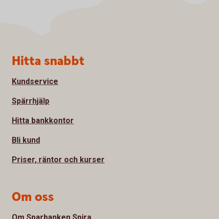
Sidfot
Hitta snabbt
Kundservice
Spärrhjälp
Hitta bankkontor
Bli kund
Priser, räntor och kurser
Om oss
Om Sparbanken Spira