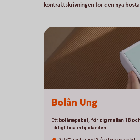
kontraktskrivningen för den nya bost
Bolån Ung
Ett bolånepaket, för dig mellan 18 oc
riktigt fina erbjudanden!
2,94% ränta med 3 års bindningstid