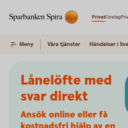
Privat
Företag
Pri
Meny
Våra tjänster
Händelser i liv
Lånelöfte med
svar direkt
Ansök online eller få
kostnadsfri hjälp av en