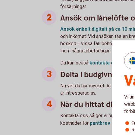
försäljningar.
Ansök om lånelöfte on
Ansök enkelt digitalt på ca 10
mi
och inkomst. Vid ansökan tas en kre
besked. I vissa fall behöver vi konta
inom några arbetsdagar.
Du kan också
kontakta
oss
för
Delta i budgivning
V
Nu vet du hur mycket du kan låna, de
är intresserad av.
Vi an
När du hittat ditt dr
webbp
förbä
Kontakta oss så gör vi om lånelöftet 
F
kostnader för
pantbrev och
lagfar
R