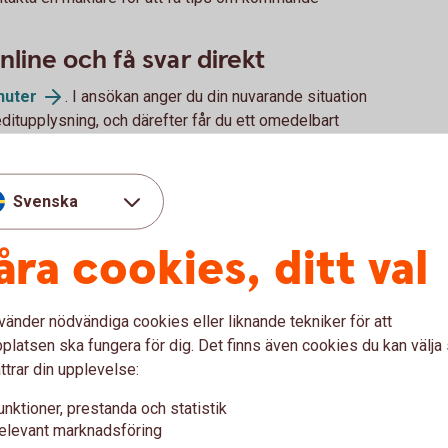
line och få svar direkt
nuter
. I ansökan anger du din nuvarande situation
ditupplysning, och därefter får du ett omedelbart
kta er för mer information. I sådana fall gör vi det
Svenska
 att få hjälp av en rådgivare att ansöka.
åra cookies, ditt val
t gör att du kan delta i budgivningar på bostäder du
vänder nödvändiga cookies eller liknande tekniker för att
ömhus
latsen ska fungera för dig. Det finns även cookies du kan välj
ttrar din upplevelse:
till ett
bolån
. Vi hjälper då till att räkna ut
unktioner, prestanda och statistik
t.
elevant marknadsföring