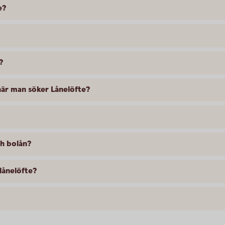
e?
?
 när man söker Lånelöfte?
ch bolån?
lånelöfte?