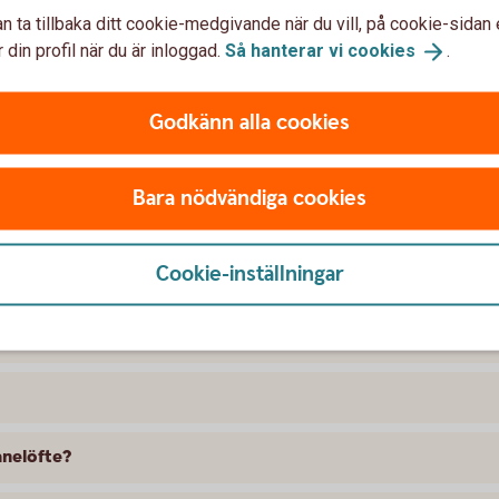
n ta tillbaka ditt cookie-medgivande när du vill, på cookie-sidan 
 din profil när du är inloggad.
Så hanterar vi
cookies
.
rågor och svar
Godkänn alla cookies
Bara nödvändiga cookies
öfte?
Cookie-inställningar
te?
ånelöfte?