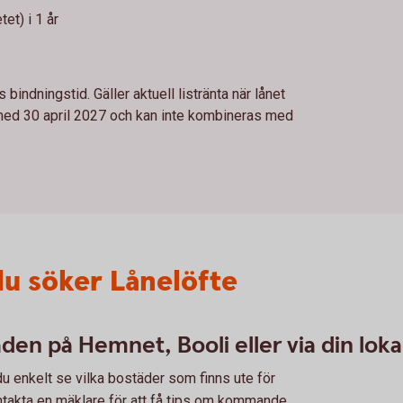
et) i 1 år
 bindningstid. Gäller aktuell listränta när lånet
ch med 30 april 2027 och kan inte kombineras med
du söker Lånelöfte
en på Hemnet, Booli eller via din lok
u enkelt se vilka bostäder som finns ute för
ontakta en mäklare för att få tips om kommande