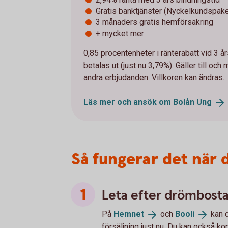
Gratis banktjänster (Nyckelkundspaket
3 månaders gratis hemförsäkring
+ mycket mer
0,85 procentenheter i ränterabatt vid 3 års
betalas ut (just nu 3,79%). Gäller till o
andra erbjudanden. Villkoren kan ändras.
Läs mer och ansök om Bolån
Ung
Så fungerar det när 
Leta efter drömbostad
På
Hemnet
och
Booli
kan d
försäljning just nu. Du kan också k