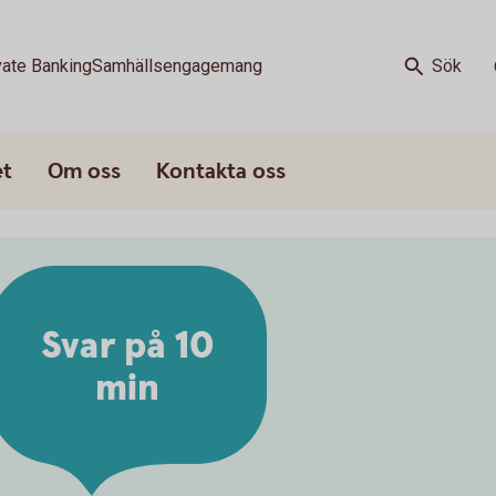
vate Banking
Samhällsengagemang
Sök
et
Om oss
Kontakta oss
Svar på 10
min