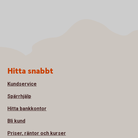
Sidfot
Hitta snabbt
Kundservice
Spärrhjälp
Hitta bankkontor
Bli kund
Priser, räntor och kurser