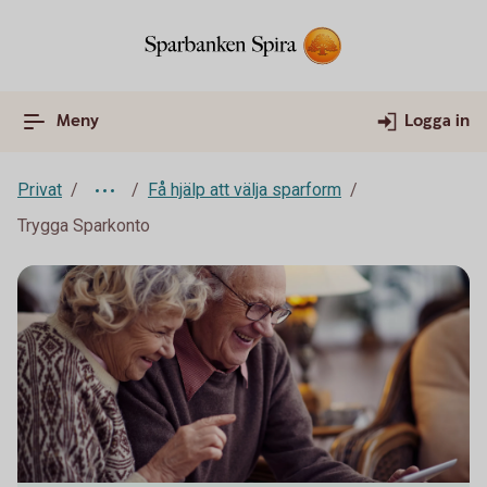
Meny
Logga in
Privat
Få hjälp att välja sparform
Trygga Sparkonto