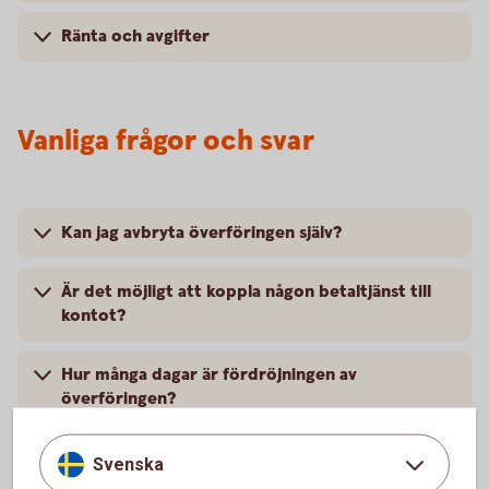
Ränta och avgifter
Vanliga frågor och svar
Kan jag avbryta överföringen själv?
Är det möjligt att koppla någon betaltjänst till
kontot?
Hur många dagar är fördröjningen av
överföringen?
Kan minderåriga, under 18 år öppna detta
Svenska
konto?