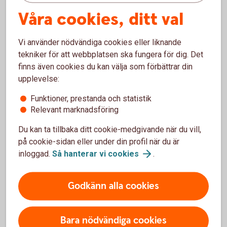
Våra cookies, ditt val
Kan jag öppna kontot själv?
Vi använder nödvändiga cookies eller liknande
Kan jag ha stående överföringar till och från
tekniker för att webbplatsen ska fungera för dig. Det
kontot?
finns även cookies du kan välja som förbättrar din
upplevelse:
Går det att ha ett gemensamt konto?
Funktioner, prestanda och statistik
Relevant marknadsföring
Du kan ta tillbaka ditt cookie-medgivande när du vill,
på cookie-sidan eller under din profil när du är
inloggad.
Så hanterar vi
cookies
.
Sparkonton
Godkänn alla cookies
E-sparkonto
Bara nödvändiga cookies