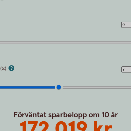
 (%)
Förväntat sparbelopp om 10 år
172 019 kr