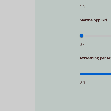
1 år
Startbelopp (kr)
0 kr
Avkastning per år
0 %