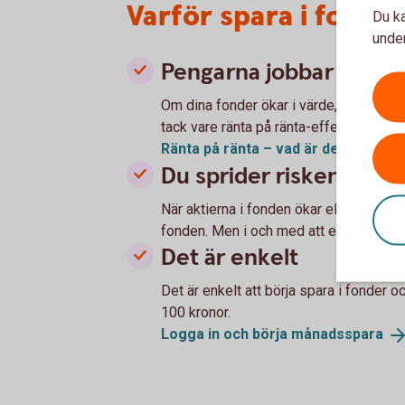
Varför spara i fonde
Du ka
under
Pengarna jobbar för di
Om dina fonder ökar i värde, växer din
tack vare ränta på ränta-effekten.
Ränta på ränta – vad är
det?
Du sprider risken
När aktierna i fonden ökar eller minska
fonden. Men i och med att en fond place
Det är enkelt
Det är enkelt att börja spara i fonder 
100 kronor.
Logga in och börja
månadsspara