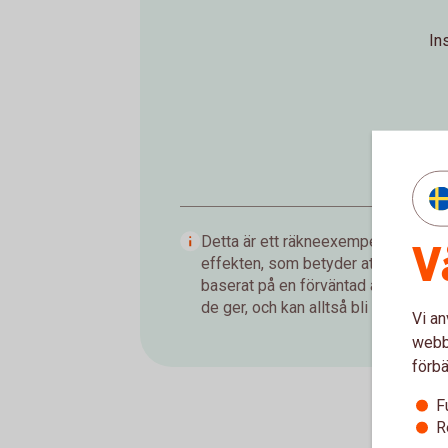
In
Detta är ett räkneexempel som visar
V
effekten, som betyder att du tjänar
baserat på en förväntad årsavkastnin
de ger, och kan alltså bli både högre 
Vi an
webbp
förbä
F
R