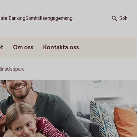
vate Banking
Samhällsengagemang
Sök
et
Om oss
Kontakta oss
ånadsspara