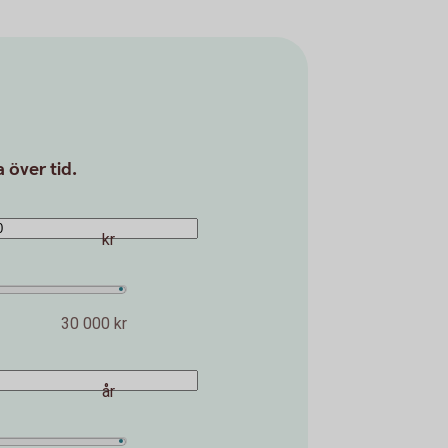
 över tid.
kr
30 000 kr
år