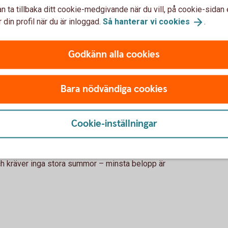
r?
n ta tillbaka ditt cookie-medgivande när du vill, på cookie-sidan 
 din profil när du är inloggad.
Så hanterar vi
cookies
.
g
Godkänn alla cookies
a pengar över tid snabbare och snabbare. Detta är
Bara nödvändiga cookies
r i värde, så sker samma sak även för värdet av
Cookie-inställningar
rar i många olika aktier så sprids risken.
och kräver inga stora summor – minsta belopp är