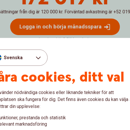
sättningar från dig är 120 000 kr.
Förväntad avkastning är +52 019 
Logga in och börja månadsspara
Inte kund än?
Bli
kund
Svenska
 hur ditt månadssparande i fonder skulle kunna utvecklas över ti
åra cookies, ditt val
 pengar både på de pengar du själv satt in och dessutom på avkast
g. Den faktiska avkastningen beror på vilken typ av fonder du väl
och lägre än i exemplet. Vi har inte tagit hänsyn till skatter, avgift
vänder nödvändiga cookies eller liknande tekniker för att
latsen ska fungera för dig. Det finns även cookies du kan välj
ttrar din upplevelse:
unktioner, prestanda och statistik
elevant marknadsföring