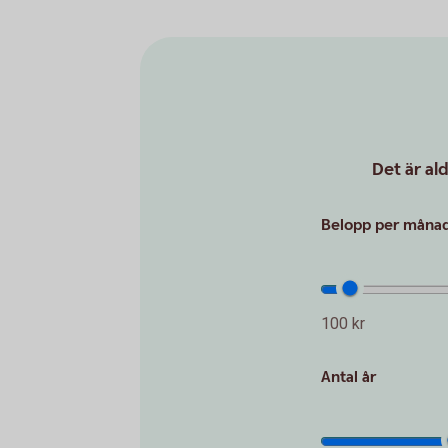
Det är al
Belopp per månad 
100 kr
Antal år