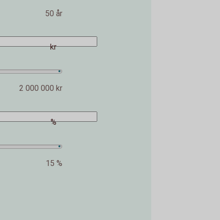
50 år
kr
2 000 000 kr
%
15 %