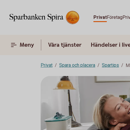
Privat
Företag
Pri
Meny
Våra tjänster
Händelser i liv
Privat
Spara och placera
Spartips
M