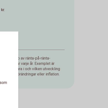
kr.
d med hjälp av ränta-på-ränta-
ning du får varje år. Exemplet är
jer att spara i och vilken utveckling
er, valutaförändringar eller inflation.
a som