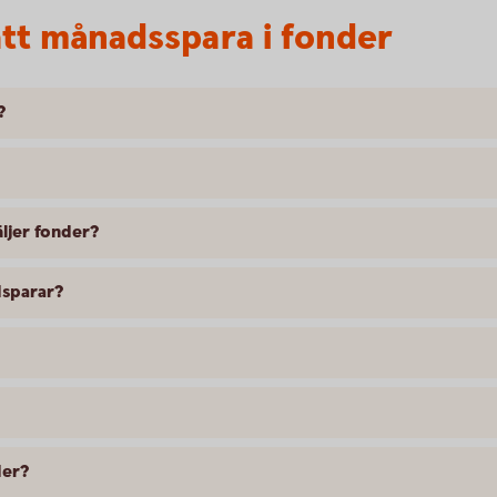
tt månadsspara i fonder
?
äljer fonder?
ndsparar?
der?