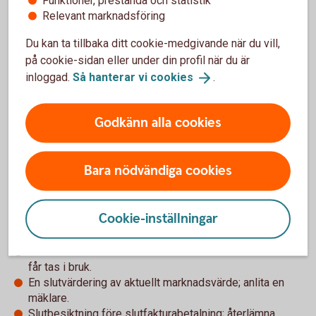
Funktioner, prestanda och statistik
Relevant marknadsföring
3. Under byggtiden
Du kan ta tillbaka ditt cookie-medgivande när du vill,
Skicka dina fakturor via internetbanken eller appen så
på cookie-sidan eller under din profil när du är
sköter vi betalningen till husleverantören. Vid start får du
inloggad.
Så hanterar vi
cookies
.
instruktioner om hur fakturorna ska skickas.
Godkänn alla cookies
4. När huset är färdigbyggt
När huset är klart utförs en slutgiltig kreditprövning baserad
Bara nödvändiga cookies
på en slutvärdering av bostaden. Efter godkännande kan
byggnadslånet omvandlas till ett bolån upp till 90 % av
bostadens värde, med möjlighet att ansöka om
Cookie-inställningar
amorteringsfrihet i fem år*. För detta behövs:
Ett slutbesked från kommunen som visar att bostaden
får tas i bruk.
En slutvärdering av aktuellt marknadsvärde; anlita en
mäklare.
Slutbesiktning före slutfakturabetalning; återlämna