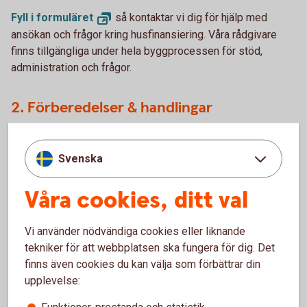
Fyll i
formuläret
så kontaktar vi dig för hjälp med
ansökan och frågor kring husfinansiering. Våra rådgivare
finns tillgängliga under hela byggprocessen för stöd,
administration och frågor.
2. Förberedelser & handlingar
För att etablera ett byggnadslån behöver du ha:
Svenska
Entreprenadkontrakt
Bygglov samt eventuellt en förhandsvärdering och
Våra cookies, ditt val
startbesked.
Det är viktigt att tomtägarna också står på
entreprenadkontraktet. Innan beviljande gör vi en
Vi använder nödvändiga cookies eller liknande
kreditprövning där vi bedömer din
tekniker för att webbplatsen ska fungera för dig. Det
återbetalningsförmåga.
finns även cookies du kan välja som förbättrar din
Använd vår
guide
(pdf)
gällande vilka dokument
upplevelse:
som behövs