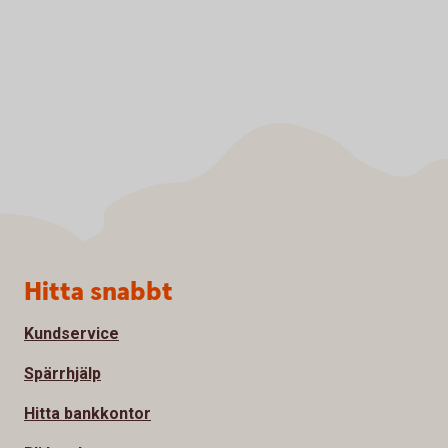
Sidfot
Hitta snabbt
Kundservice
Spärrhjälp
Hitta bankkontor