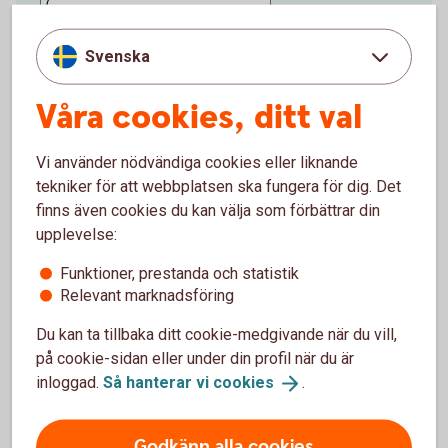
%
Förväntat sparbelopp om 10 år
Svenska
172 019 kr
Våra cookies, ditt val
Insättningar från dig är 120 000 kr.
Förväntad
avkastning är +52 019 kr.
Vi använder nödvändiga cookies eller liknande
tekniker för att webbplatsen ska fungera för dig. Det
Logga in och börja månadsspara
finns även cookies du kan välja som förbättrar din
upplevelse:
Funktioner, prestanda och statistik
Inte kund än?
Bli
kund
Relevant marknadsföring
Du kan ta tillbaka ditt cookie-medgivande när du vill,
på cookie-sidan eller under din profil när du är
Detta är ett räkneexempel som visar hur ditt
inloggad.
Så hanterar vi
cookies
.
månadssparande i fonder skulle kunna utvecklas
över tid med hjälp av ränta-på-ränta-effekten,
Godkänn alla cookies
som betyder att du tjänar pengar både på de