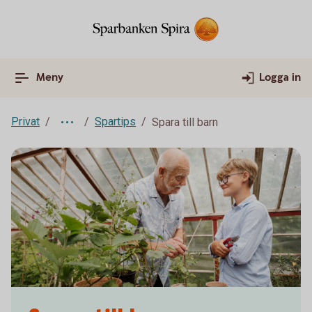
Meny
Logga in
Privat
Spartips
Spara till barn