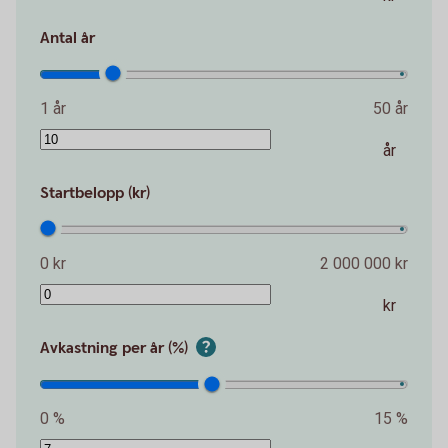
Antal år
1 år
50 år
år
Startbelopp (kr)
0 kr
2 000 000 kr
kr
Avkastning per år (%)
0 %
15 %