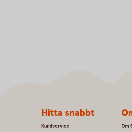
Sidfot
Hitta snabbt
Om
Kundservice
Om S