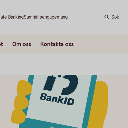
vate Banking
Samhällsengagemang
Sök
et
Om oss
Kontakta oss