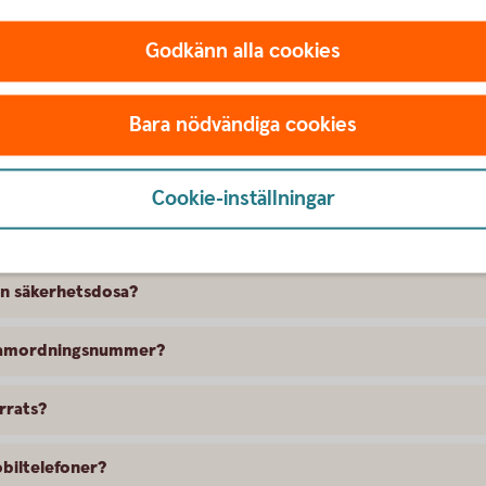
 en betalning eller ett avtal?
ollera till vilken mottagare
Godkänn alla cookies
Bara nödvändiga cookies
iga frågor och svar
Cookie-inställningar
 Mobilt BankID?
in säkerhetsdosa?
 samordningsnummer?
rrats?
obiltelefoner?