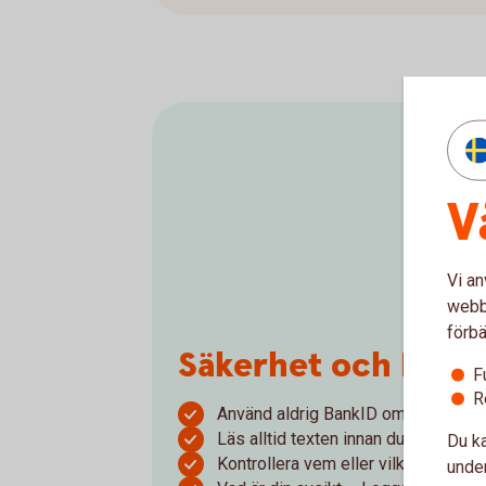
V
Vi an
webbp
förbä
Säkerhet och Bank
F
R
Använd aldrig BankID om någon ovän
Läs alltid texten innan du loggar in
Du ka
Kontrollera vem eller vilket företag 
under