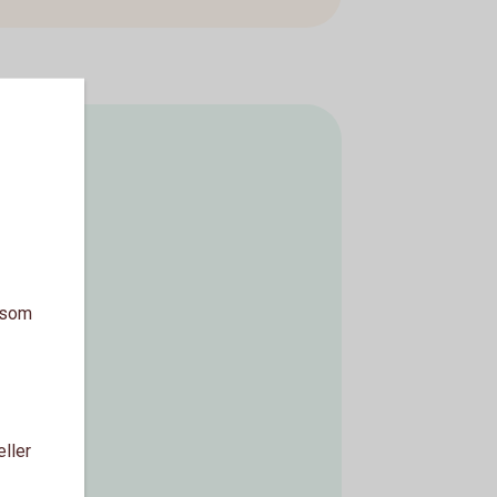
a som
eller