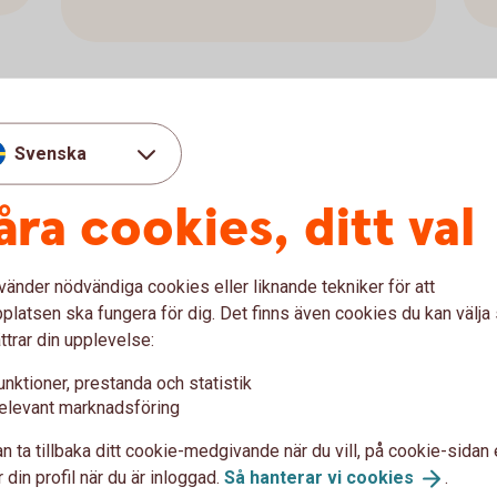
Svenska
Ta hand om ditt
BankID – det är en
åra cookies, ditt val
värdehandling
vänder nödvändiga cookies eller liknande tekniker för att
latsen ska fungera för dig. Det finns även cookies du kan välj
ttrar din upplevelse:
ID
unktioner, prestanda och statistik
elevant marknadsföring
tat kontaktar dig
 eller godkänner
n ta tillbaka ditt cookie-medgivande när du vill, på cookie-sidan 
du identifierar dig för
 din profil när du är inloggad.
Så hanterar vi
cookies
.