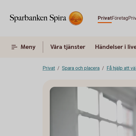
Privat
Företag
Pri
Meny
Våra tjänster
Händelser i liv
Privat
Spara och placera
Få hjälp att v