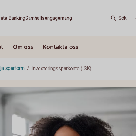
vate Banking
Samhällsengagemang
Sök
et
Om oss
Kontakta oss
älja sparform
Investeringssparkonto (ISK)