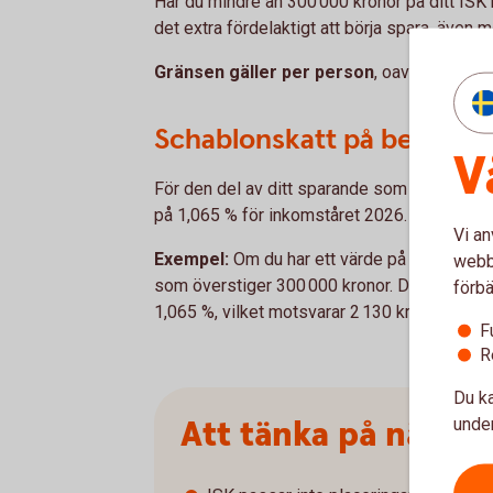
Har du mindre än 300 000 kronor på ditt ISK 
det extra fördelaktigt att börja spara, även 
Gränsen gäller per person
, oavsett hur m
Schablonskatt på belopp 
V
För den del av ditt sparande som överstiger
på 1,065 % för inkomståret 2026.
Vi an
Exempel:
Om du har ett värde på 500 000 kr
webbp
som överstiger 300 000 kronor. Det innebär
förbä
1,065 %, vilket motsvarar 2 130 kronor i skatt
F
R
Du ka
Att tänka på när du
under