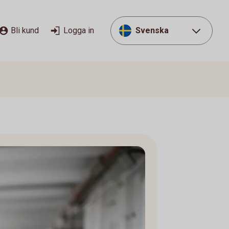
Bli kund
Logga in
Svenska