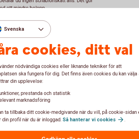
betalar du ingen schablonskatt alls. Det gör
med ett mindre belopp.
ånga konton du har.
Svenska
över 300 000 kronor
åra cookies, ditt val
 300 000 kronor betalar du en schablonskatt
vänder nödvändiga cookies eller liknande tekniker för att
onor på ditt ISK beskattas endast beloppet
latsen ska fungera för dig. Det finns även cookies du kan välj
 att 200 000 kronor schablonbeskattas med
ttrar din upplevelse:
 per år.
unktioner, prestanda och statistik
elevant marknadsföring
n ta tillbaka ditt cookie-medgivande när du vill, på cookie-sidan 
 sparar i ISK
 din profil när du är inloggad.
Så hanterar vi
cookies
.