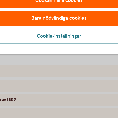
Godkänn alla cookies
vkastning, till exempel räntefonder, eftersom
.
det på ditt ISK minskar.
Bara nödvändiga cookies
la i deklarationen.
Cookie-inställningar
 av ISK?