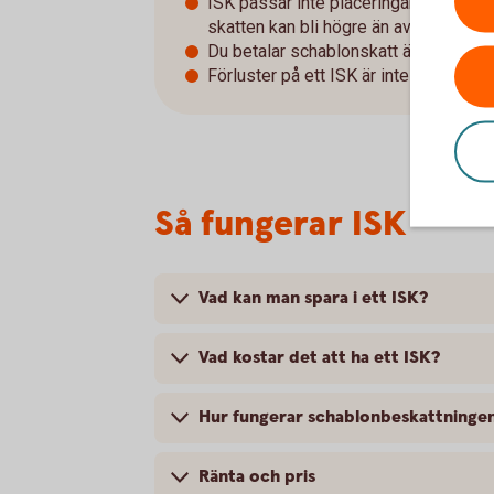
ISK passar inte placeringar med låg a
skatten kan bli högre än avkastningen
Du betalar schablonskatt även om vär
Förluster på ett ISK är inte avdragsgil
Så fungerar ISK
Vad kan man spara i ett ISK?
Vad kostar det att ha ett ISK?
Hur fungerar schablonbeskattningen
Ränta och pris