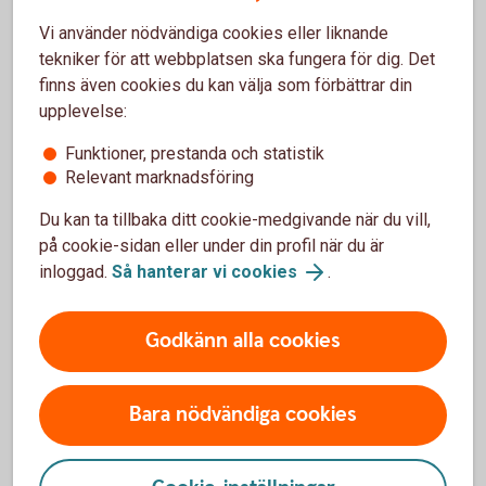
Vi använder nödvändiga cookies eller liknande
tekniker för att webbplatsen ska fungera för dig. Det
Övriga bolånetjänster
finns även cookies du kan välja som förbättrar din
upplevelse:
Låna till handpenningen
Funktioner, prestanda och statistik
Relevant marknadsföring
Handpenningslånet finns för dig som med kort
Du kan ta tillbaka ditt cookie-medgivande när du vill,
varsel ska betala handpenning för din blivande
på cookie-sidan eller under din profil när du är
bostad.
inloggad.
Så hanterar vi cookies
.
Handpenningslån
Godkänn alla cookies
Bara nödvändiga cookies
Låna innan du sålt din