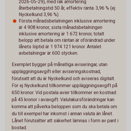
2026-05-29), med rak amortering
återbetalningstid 50 år, effektiv ränta: 3,96 % (ej
Nyckelkund 3,96 %).
Första månadsbetalningen inklusive amortering
är 4 908 kronor, sista månadsbetalningen
inklusive amortering är 1 672 kronor, totalt
belopp att betala om räntan är oförändrad under
lånets löptid är 1 974 121 kronor. Antalet
avbetalningar är 600 stycken.
Exemplet bygger på månatliga aviseringar, utan
uppläggningsavgift eller aviseringskostnad,
förutsatt att du är Nyckelkund och aviseras digitalt.
För ej Nyckelkund tillkommer uppläggningsavgift på
650 kronor. Vid postala avier tillkommer en kostnad
på 45 kronor i aviavgift. Valutakursförändringar kan
komma att påverka beloppen som du ska betala om
du till exempel har inkomst i annan valuta än lånet.
Lånet förutsätter att säkerhet lämnas i form av pant i
bostad.