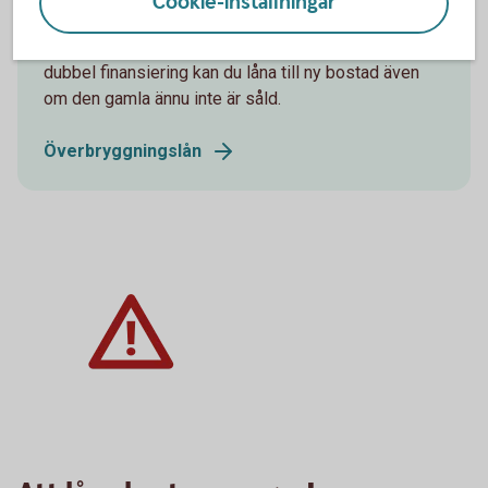
befintliga bostad
Cookie-inställningar
Om du, under en period, har behov av en tillfälligt
dubbel finansiering kan du låna till ny bostad även
om den gamla ännu inte är såld.
Överbryggningslån