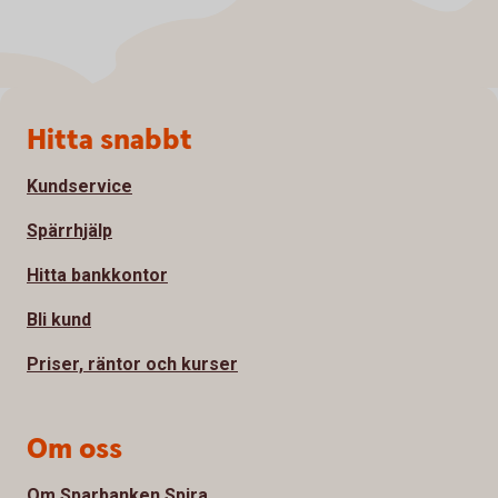
Sidfot
Hitta snabbt
Kundservice
Spärrhjälp
Hitta bankkontor
Bli kund
Priser, räntor och kurser
Om oss
Om Sparbanken Spira