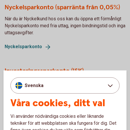
Nyckelsparkonto (sparränta från 0,05%)
När du är Nyckelkund hos oss kan du öppna ett förmånligt
Nyckelsparkonto med fria uttag, ingen bindningstid och inga
uttagsavgifter.
Nyckelsparkonto
Investeringssparkonto (ISK)
Investeringssparkonto eller ISK gör det enklare att spara i
Svenska
aktier och värdepapper utan krångel med deklaration och
skattekonsekvenser vid köp, omplacering och försäljning.
Våra cookies, ditt val
Investeringssparkonto
(ISK)
Vi använder nödvändiga cookies eller liknande
tekniker för att webbplatsen ska fungera för dig. Det
finns även cookies du kan välja som förbättrar din