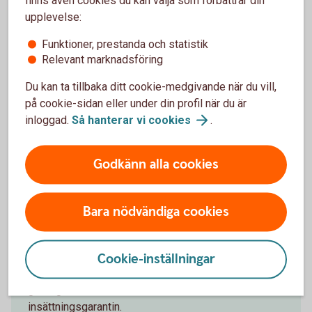
Kapitalförsäkringar
upplevelse:
I en kapitalförsäkring kan du kombinera sparande i fonder
Funktioner, prestanda och statistik
och värdepapper med fördelaktiga skatteregler. Det är
Relevant marknadsföring
enkelt att spara till dig själv, din pension eller till barn.
Du kan ta tillbaka ditt cookie-medgivande när du vill,
Sparar du till barn kan du välja när och hur pengarna ska
på cookie-sidan eller under din profil när du är
betalas ut.
inloggad.
Så hanterar vi
cookies
.
Kapitalförsäkringar
Godkänn alla cookies
Trygga Sparkonto
Bara nödvändiga cookies
Kontot är för dig som vill spara med ett extra skydd
mot bedrägerier. Överföring till eget konto i
Cookie-inställningar
internetbanken eller appen tar tre kalenderdagar och
ger dig tid att tänka efter. Kontot omfattas av
insättningsgarantin.