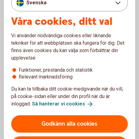
Kolla in våra olika kort
Svenska
Funderar du på att skaffa ett eller flera kort? Jämför
Våra cookies, ditt val
våra kreditkort och bankkort för att se vad som
passar dig.
Vi använder nödvändiga cookies eller liknande
tekniker för att webbplatsen ska fungera för dig. Det
Jämför kreditkort och
bankkort
finns även cookies du kan välja som förbättrar din
upplevelse:
Funktioner, prestanda och statistik
Relevant marknadsföring
Du kan ta tillbaka ditt cookie-medgivande när du vill,
på cookie-sidan eller under din profil när du är
Vad vill du göra?
inloggad.
Så hanterar vi
cookies
.
Har du fått hem ett nytt kort? Kontrollera då direkt att
Godkänn alla cookies
uppgifter på kortet stämmer. Läs mer om hur du kommer i
gång och vad du kan göra i olika situationer.