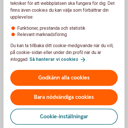
tekniker för att webbplatsen ska fungera för dig. Det
Vad är viktigt att tänka på när man väljer
finns även cookies du kan välja som förbättrar din
hemförsäkring?
upplevelse:
Funktioner, prestanda och statistik
Hur tecknar jag en försäkring?
Relevant marknadsföring
Hur ändrar jag min försäkring?
Du kan ta tillbaka ditt cookie-medgivande när du vill,
på cookie-sidan eller under din profil när du är
Hur anmäler jag en skada?
inloggad.
Så hanterar vi
cookies
.
Måste man ha en hemförsäkring?
Godkänn alla cookies
Vilken hemförsäkring ska man ha?
Bara nödvändiga cookies
Betalningar
Cookie-inställningar