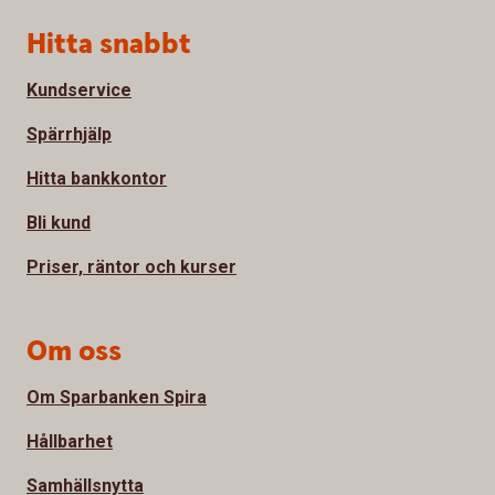
Sidfot
Hitta snabbt
Kundservice
Spärrhjälp
Hitta bankkontor
Bli kund
Priser, räntor och kurser
Om oss
Om Sparbanken Spira
Hållbarhet
Samhällsnytta