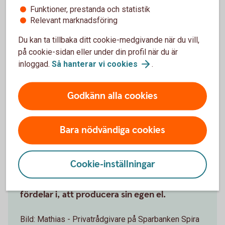
hand i hand
Funktioner, prestanda och statistik
Relevant marknadsföring
Hur vet man att det är rätt beslut?
Du kan ta tillbaka ditt cookie-medgivande när du vill,
Privatrådgivaren Mathias berättar
på cookie-sidan eller under din profil när du är
inloggad.
Så hanterar vi
cookies
.
mer
Att investera i solceller har gått från
Godkänn alla cookies
framtidstänk till vardagsbeslut för många
husägare. Samtidigt växer intresset för
Bara nödvändiga cookies
energilån – ett lån som gör det möjligt att
finansiera energiförbättringar i hemmet.
Cookie-inställningar
Bankens licensierade privatrådgivare Mathias
möter allt fler som funderar på, och ser stora
fördelar i, att producera sin egen el.
Bild: Mathias - Privatrådgivare på Sparbanken Spira