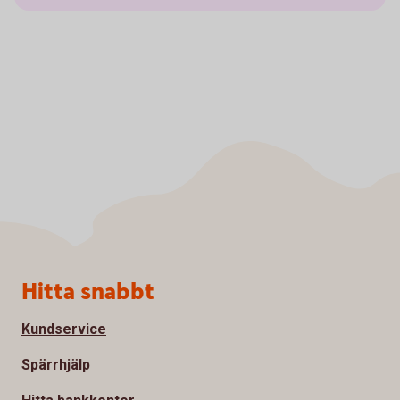
Sidfot
Hitta snabbt
Kundservice
Spärrhjälp