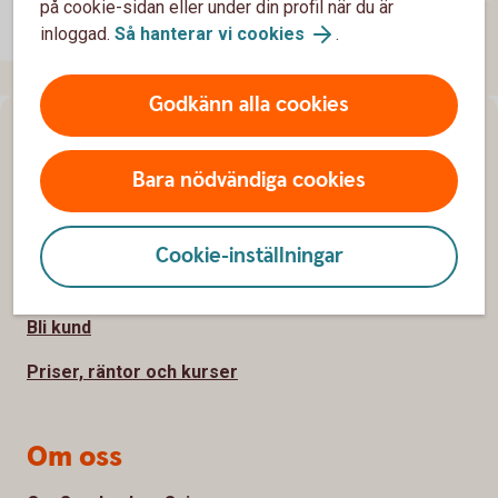
på cookie-sidan eller under din profil när du är
inloggad.
Så hanterar vi cookies
.
Godkänn alla cookies
Sidfot
Hitta snabbt
Bara nödvändiga cookies
Kundservice
Spärrhjälp
Cookie-inställningar
Hitta bankkontor
Bli kund
Priser, räntor och kurser
Om oss