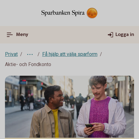
Meny
Logga in
Privat
Få hjälp att välja sparform
Aktie- och Fondkonto