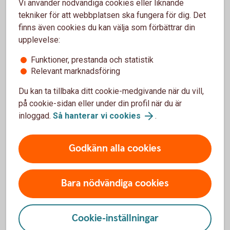
Vi använder nödvändiga cookies eller liknande
tekniker för att webbplatsen ska fungera för dig. Det
finns även cookies du kan välja som förbättrar din
upplevelse:
Funktioner, prestanda och statistik
Relevant marknadsföring
Du kan ta tillbaka ditt cookie-medgivande när du vill,
på cookie-sidan eller under din profil när du är
inloggad.
Så hanterar vi cookies
.
Sparkonto med konkurrenskraftig
ränta
Godkänn alla cookies
Som Private Banking-kund erbjuds du ett sparkonto
med bra ränta från första kronan och fria uttag.
Bara nödvändiga cookies
Kontot omfattas av insättningsgarantin.
Cookie-inställningar