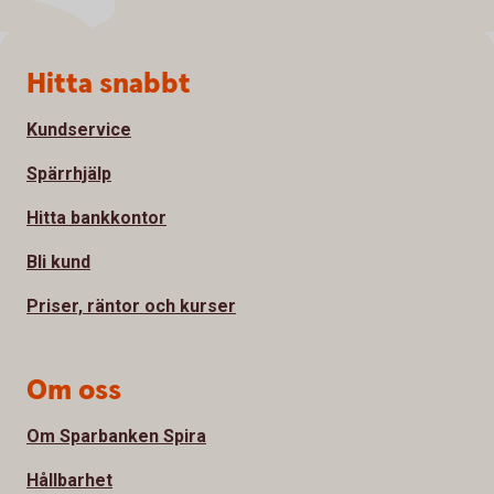
Sidfot
Hitta snabbt
Kundservice
Spärrhjälp
Hitta bankkontor
Bli kund
Priser, räntor och kurser
Om oss
Om Sparbanken Spira
Hållbarhet