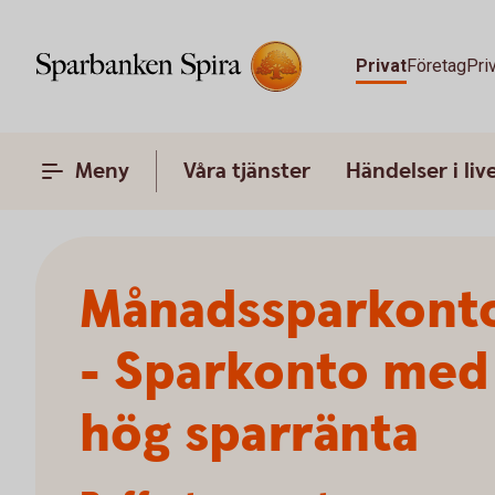
Privat
Företag
Pri
Meny
Våra tjänster
Händelser i liv
Månadssparkont
- Sparkonto med
hög sparränta