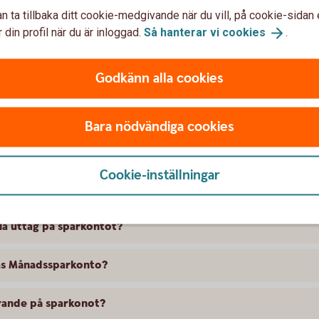
n ta tillbaka ditt cookie-medgivande när du vill, på cookie-sidan 
 din profil när du är inloggad.
Så hanterar vi
cookies
.
Godkänn alla cookies
räntan”?
Bara nödvändiga cookies
r det?
Cookie-inställningar
 binda pengarna?
ria uttag på sparkontot?
ras Månadssparkonto?
rande på sparkonot?