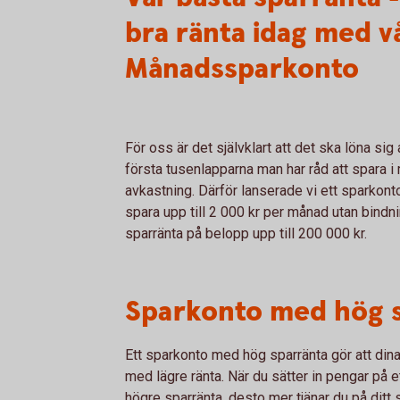
bra ränta idag med v
Månadssparkonto
För oss är det självklart att det ska löna sig 
första tusenlapparna man har råd att spara 
avkastning. Därför lanserade vi ett sparkont
spara upp till 2 000 kr per månad utan bindni
sparränta på belopp upp till 200 000 kr.
Sparkonto med hög s
Ett sparkonto med hög sparränta gör att di
med lägre ränta. När du sätter in pengar på et
högre sparränta, desto mer tjänar du på ditt 