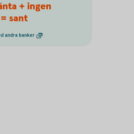
nta + ingen
 = sant
ed andra
banker