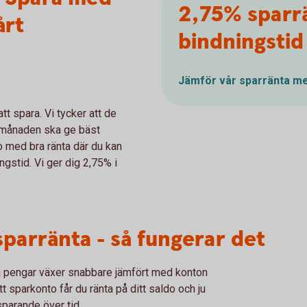
2,75% sparrä
årt
bindningstid
Jämför vår sparränta m
att spara. Vi tycker att de
i månaden ska ge bäst
o med bra ränta där du kan
ngstid. Vi ger dig 2,75% i
parränta - så fungerar det
na pengar växer snabbare jämfört med konton
t sparkonto får du ränta på ditt saldo och ju
sparande över tid.