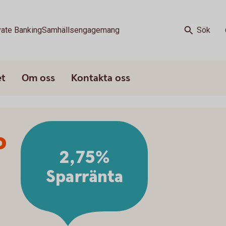
vate Banking
Samhällsengagemang
Sök
et
Om oss
Kontakta oss
o
2,75%
Sparränta