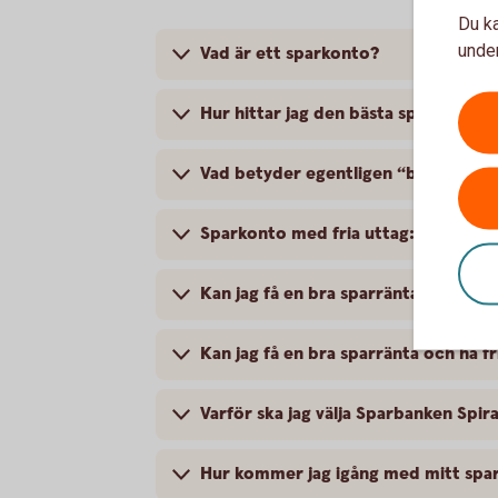
Du ka
under
Vad är ett sparkonto?
Hur hittar jag den bästa sparräntan?
Vad betyder egentligen “bästa spar
Sparkonto med fria uttag: När passa
Kan jag få en bra sparränta utan att
Kan jag få en bra sparränta och ha f
Varför ska jag välja Sparbanken Spi
Hur kommer jag igång med mitt spa