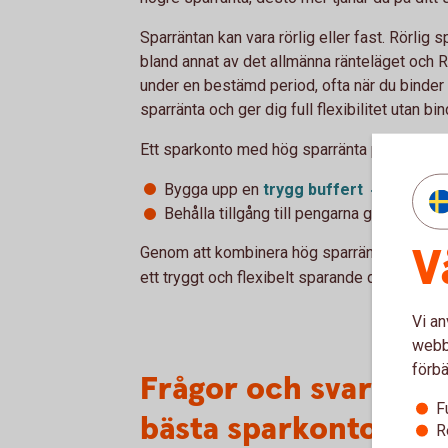
Sparräntan kan vara rörlig eller fast. Rörlig
bland annat av det allmänna ränteläget och R
under en bestämd period, ofta när du binder
sparränta och ger dig full flexibilitet utan bi
Ett sparkonto med hög sparränta passar särsk
Bygga upp en
trygg
buffert
Behålla tillgång till pengarna genom fria 
V
Genom att kombinera hög sparränta, fria utt
ett tryggt och flexibelt sparande där du alltid
Vi an
webbp
förbä
Frågor och svar om s
F
bästa sparkontot
R