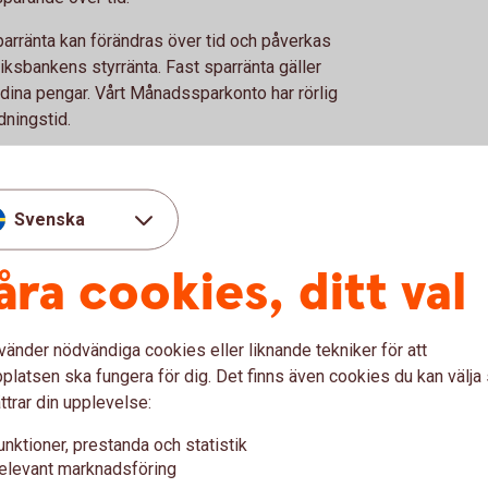
 sparränta kan förändras över tid och påverkas
iksbankens styrränta. Fast sparränta gäller
 dina pengar. Vårt Månadssparkonto har rörlig
ndningstid.
ilt bra för dig som vill:
Svenska
uttag
åra cookies, ditt val
ag och
statlig
insättningsgaranti
får du
 har kontroll över dina pengar.
vänder nödvändiga cookies eller liknande tekniker för att
latsen ska fungera för dig. Det finns även cookies du kan välj
ttrar din upplevelse:
parränta och att hitta det
unktioner, prestanda och statistik
elevant marknadsföring