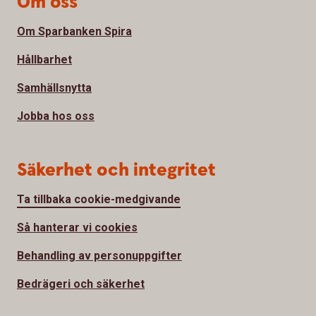
Om oss
Om Sparbanken Spira
Hållbarhet
Samhällsnytta
Jobba hos oss
Säkerhet och integritet
Ta tillbaka cookie-medgivande
Så hanterar vi cookies
Behandling av personuppgifter
Bedrägeri och säkerhet