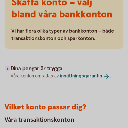
Skaffa konto – välj
bland våra bankkonton
Vi har flera olika typer av bankkonton – både
transaktionskonton och sparkonton.
Dina pengar är trygga
Våra konton omfattas av
insättningsgarantin
.
Vilket konto passar dig?
Våra transaktionskonton