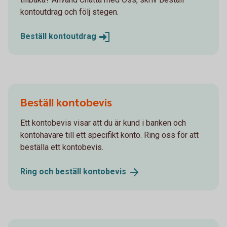
kontoutdrag och följ stegen.
Beställ
kontoutdrag
Beställ kontobevis
Ett kontobevis visar att du är kund i banken och
kontohavare till ett specifikt konto. Ring oss för att
beställa ett kontobevis.
Ring och beställ
kontobevis