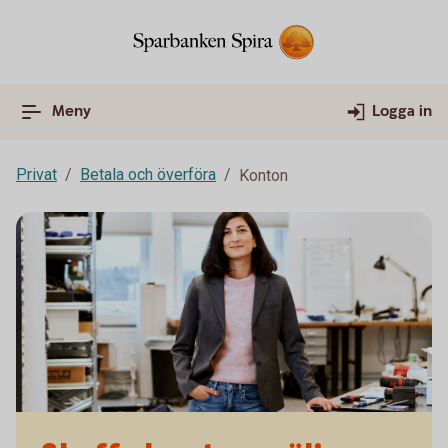
Meny
Logga in
Privat
Betala och överföra
Konton