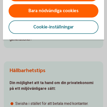
gärna hjälpa dig att göra ett medvetet val för din
Bara nödvändiga cookies
ekonomi och för miljön.
Vi har möjlighet att tillsammans värna om vår miljö
Cookie-inställningar
och bidra till att Tjustbygden och Åtvidaberg även i
framtiden är en fantastisk plats för kommande
generationer!
Hållbarhetstips
Din möjlighet att ta hand om din privatekonomi
på ett miljövänligare sätt:
Swisha i stället för att betala med kontanter.