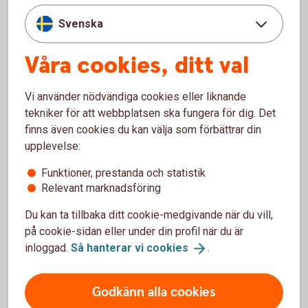
Social hållbarhet
Svenska
Sparbanken Spira verkar för en positiv utveckling av
Våra cookies, ditt val
Västerviks- och Åtvidabergs kommun. Det gör vi
bland annat genom att dela ut bidrag till projekt som
Vi använder nödvändiga cookies eller liknande
främjar näringsliv, forskning, utbildning, kultur och
tekniker för att webbplatsen ska fungera för dig. Det
idrott.
finns även cookies du kan välja som förbättrar din
upplevelse:
Läs mer om vår
samhällsnytta
Funktioner, prestanda och statistik
Relevant marknadsföring
Du kan ta tillbaka ditt cookie-medgivande när du vill,
på cookie-sidan eller under din profil när du är
Vad kan du göra?
inloggad.
Så hanterar vi
cookies
.
Sparbanken Spira vill både genom ett internt aktivt
hållbarhetsarbete och via våra kunder bidra till att
Godkänn alla cookies
den negativa miljöbelastningen minskar. Och vi vill