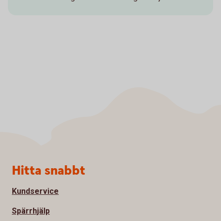
Sidfot
Hitta snabbt
Kundservice
Spärrhjälp