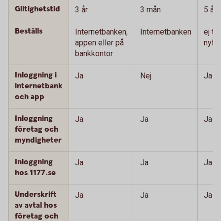
Giltighetstid
3 år
3 mån
5 år
Beställs
Internetbanken,
Internetbanken
ej till
appen eller på
nyför
bankkontor
Inloggning i
Ja
Nej
Ja
internetbank
och app
Inloggning
Ja
Ja
Ja
företag och
myndigheter
Inloggning
Ja
Ja
Ja
hos 1177.se
Underskrift
Ja
Ja
Ja
av avtal hos
företag och