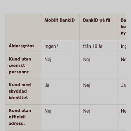
Mobilt BankID
BankID på fil
Bank
kort 
nyfö
Åldersgräns
Ingen
från 18 år
Inge
1
Kund utan
Nej
Nej
Nej
svenskt
personnr
Kund med
Ja
Nej
Ja
skyddad
identitet
Kund utan
Nej
Nej
Nej
officiell
adress
3