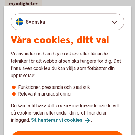
myndigheter
Avgift för att
Kostnadsfritt
Kostnadsfritt
ej till
Svenska
skaffa
nyför
tjänsten
Våra cookies, ditt val
Förutsätter att den minderårige själv kan hantera sitt
Vi använder nödvändiga cookies eller liknande
1
BankID utan hjälp av en vuxen.
Tillbaka
tekniker för att webbplatsen ska fungera för dig. Det
finns även cookies du kan välja som förbättrar din
Förutsätter att den minderårige själv kan hantera sitt
upplevelse:
2
BankID utan hjälp av en vuxen.
Tillbaka
Funktioner, prestanda och statistik
Relevant marknadsföring
Du behöver vara folkbokförd med officiell adress
3
hos Skatteverket för att kunna beställa ett BankID.
Du kan ta tillbaka ditt cookie-medgivande när du vill,
Tillbaka
på cookie-sidan eller under din profil när du är
inloggad.
Så hanterar vi
cookies
.
Engångskostnad för kortläsare som behövs till
4
BankID på kort. Beställs hos leverantören Secmaker,