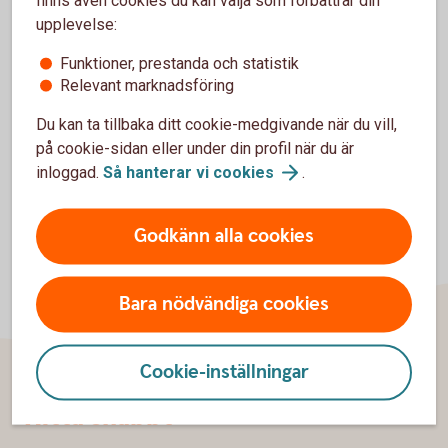
Pettersson, Jessica
upplevelse:
Svensson, Lina
Tillmar, Markus
Funktioner, prestanda och statistik
Halldin, Mikael
Relevant marknadsföring
Fageus Wärdig, Karin
Du kan ta tillbaka ditt cookie-medgivande när du vill,
på cookie-sidan eller under din profil när du är
inloggad.
Så hanterar vi
cookies
.
Godkänn alla cookies
Bara nödvändiga cookies
Cookie-inställningar
Sidfot
Hitta snabbt