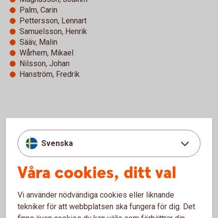
Palm, Carin
Pettersson, Lennart
Samuelsson, Henrik
Sääv, Malin
Wårhem, Mikael
Nilsson, Johan
Hanström, Fredrik
Asklöv, Krister
Collin, Thomas
Svenska
Einarsson, Camilla
Fröberg, Björn
Götesdotter, Mia
Våra cookies, ditt val
Henriksson, Marianne
Lindqvist, Martin
Vi använder nödvändiga cookies eller liknande
Lönn, Sara
tekniker för att webbplatsen ska fungera för dig. Det
Paulsson, Mats
finns även cookies du kan välja som förbättrar din