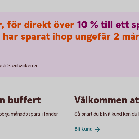
 för direkt över
10
%
till
ett
s
u har sparat ihop ungefär 2 må
och Sparbankerna.
en buffert
Välkommen att
 börja månadsspara i fonder
Så snart du blivit kund kan du 
Bli
kund