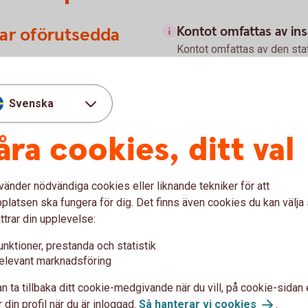
arar oförutsedda
Kontot omfattas av ins
Kontot omfattas av den stat
Riksgälden. Du som kontohava
sammanlagda kontobehållni
fert på ungefär två
000 kr. Utöver det kan du en
Svenska
förberedd när till exempel
ersättning för vissa insättn
kning kommer in. Vi föreslår
angivna händelser, t ex för
åra cookies, ditt val
 till en buffert.
000 kr.
Riksgälden betalar ut ersä
vänder nödvändiga cookies eller liknande tekniker för att
banken försattes i konkurs 
latsen ska fungera för dig. Det finns även cookies du kan välj
garantin ska träda in.
ttrar din upplevelse:
 000 kr
Insättningsgarantin
unktioner, prestanda och statistik
elevant marknadsföring
o
n ta tillbaka ditt cookie-medgivande när du vill, på cookie-sidan 
 din profil när du är inloggad.
Så hanterar vi
cookies
.