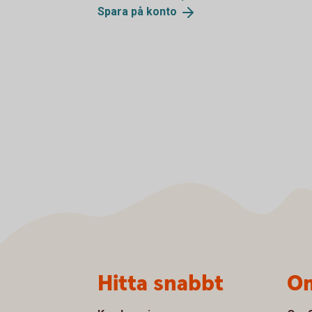
Spara på
konto
Sidfot
Hitta snabbt
Om