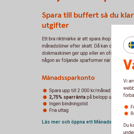
Spara till buffert så du kl
utgifter
Ett bra riktmärke är att spara ihop till en buf
månadslöner efter skatt. Då kan du vara väl 
diskmaskinen ger upp eller en oförutsedd rä
V
någon av följande sparformer när du ska spara
Månadssparkonto
Vi an
webbp
Spara upp till 2 000 kr/månad
förbä
2,75% sparränta
på belopp upp till 200
Ingen bindningstid
F
Fria uttag
R
Läs mer och öppna ett
Månadssparkont
Du ka
under