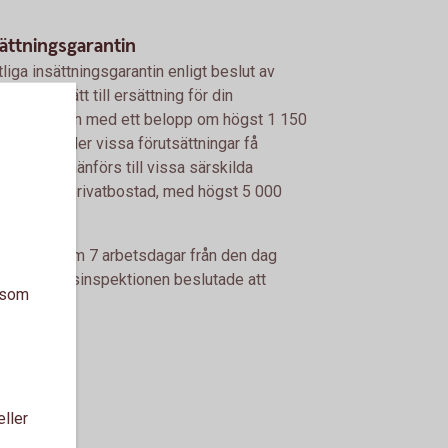
ättningsgarantin
liga insättningsgarantin enligt beslut av
re har rätt till ersättning för din
ng i banken med ett belopp om högst 1 150
ligt lag under vissa förutsättningar få
ingar som hänförs till vissa särskilda
säljning av privatbostad, med högst 5 000
ttningen inom 7 arbetsdagar från den dag
eller Finansinspektionen beslutade att
a som
eller