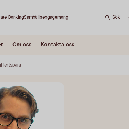
vate Banking
Samhällsengagemang
Sök
et
Om oss
Kontakta oss
ffertspara