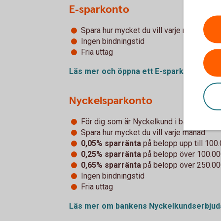
E-sparkonto
Spara hur mycket du vill varje månad
Ingen bindningstid
Fria uttag
Läs mer och öppna ett
E-sparkonto
Nyckelsparkonto
För dig som är Nyckelkund i banken.
Spara hur mycket du vill varje månad
0,05% sparränta
på belopp upp till 100
0,25% sparränta
på belopp över 100.000
0,65% sparränta
på belopp över 250.00
Ingen bindningstid
Fria uttag
Läs mer om bankens
Nyckelkundserbju