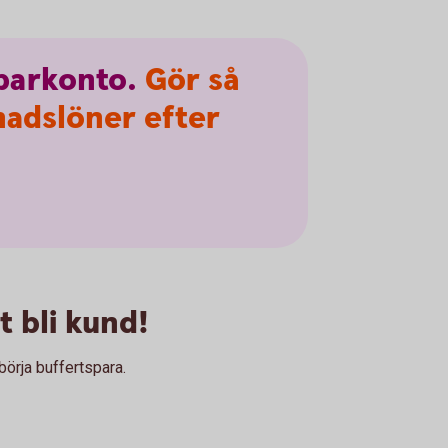
parkonto.
Gör så
nadslöner efter
 bli kund!
börja buffertspara.