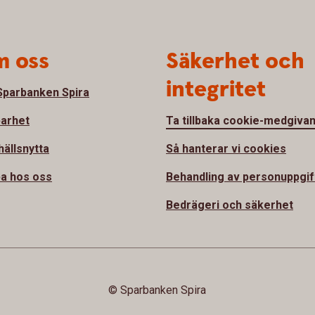
 oss
Säkerhet och
integritet
parbanken Spira
barhet
Ta tillbaka cookie-medgiva
ällsnytta
Så hanterar vi cookies
a hos oss
Behandling av personuppgif
Bedrägeri och säkerhet
© Sparbanken Spira