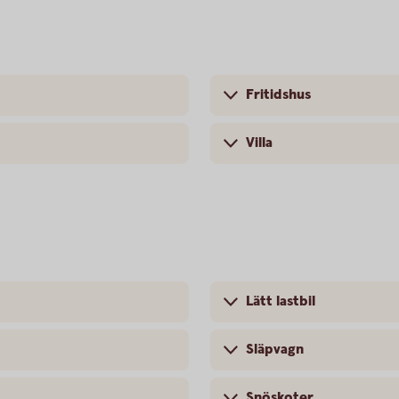
Fritidshus
Villa
Lätt lastbil
Släpvagn
Snöskoter