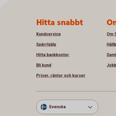
Sidfot
Hitta snabbt
Om
Kundservice
Om S
Spärrhjälp
Håll
Hitta bankkontor
Samh
Bli kund
Jobb
Priser, räntor och kurser
Svenska