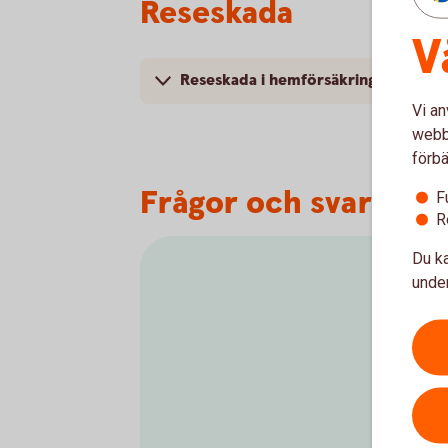
Reseskada
V
Reseskada i hemförsäkringen
Vi an
webbp
förbä
Frågor och svar om 
F
R
Du ka
under