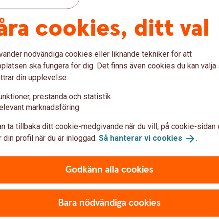
åra cookies, ditt val
Reseskada i kortförsäk
vänder nödvändiga cookies eller liknande tekniker för att
latsen ska fungera för dig. Det finns även cookies du kan välj
ttrar din upplevelse:
skador och skadeanmälan
unktioner, prestanda och statistik
elevant marknadsföring
n ta tillbaka ditt cookie-medgivande när du vill, på cookie-sidan 
 din profil när du är inloggad.
Så hanterar vi
cookies
.
Frågor?
Godkänn alla cookies
Bara nödvändiga cookies