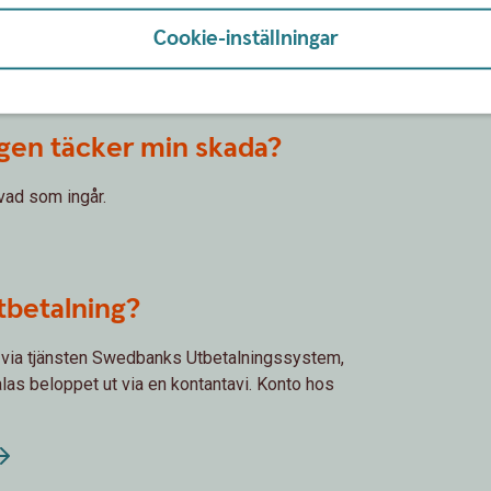
?
Cookie-inställningar
sbesked eller internetbanken.
ngen täcker min skada?
 vad som ingår.
tbetalning?
r via tjänsten Swedbanks Utbetalningssystem,
alas beloppet ut via en kontantavi. Konto hos