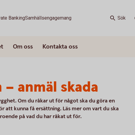
vate Banking
Samhällsengagemang
Sök
et
Om oss
Kontakta oss
 – anmäl skada
trygghet. Om du råkar ut för något ska du göra en
ör att kunna få ersättning. Läs mer om vart du ska
roende på vad du har råkat ut för.