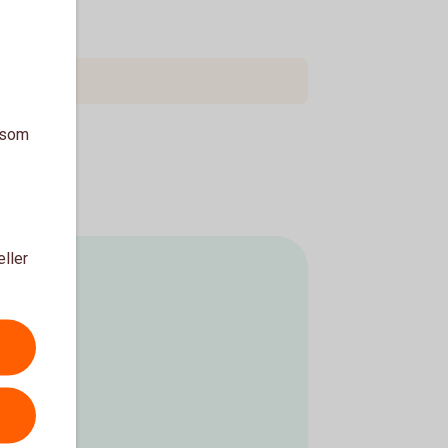
ringen
a som
eller