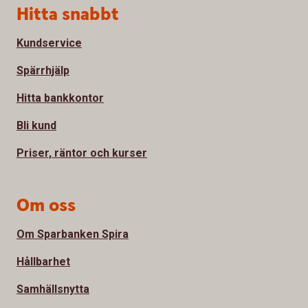
Sidfot
Hitta snabbt
Kundservice
Spärrhjälp
Hitta bankkontor
Bli kund
Priser, räntor och kurser
Om oss
Om Sparbanken Spira
Hållbarhet
Samhällsnytta