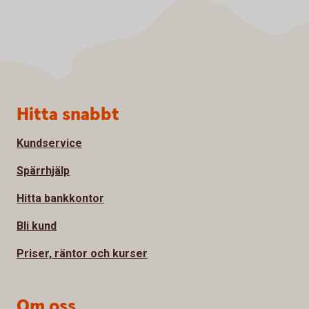
Sidfot
Hitta snabbt
Kundservice
Spärrhjälp
Hitta bankkontor
Bli kund
Priser, räntor och kurser
Om oss