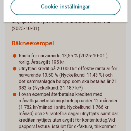
kreditkort Mastercard
Cookie-inställningar
Ränteinformation:
Effektiv ränta 13,50 % vid
utnyttjad kredit på 20 000 kr återbetalt under 1 år
(2025-10-01).
Räkneexempel
Ränta för närvarande 13,55 % (2025-10-01 ),
rörlig. Årsavgift 195 kr.
Utnyttjad kredit på 20 000 kr: effektiv ränta är för
närvarande 13,50 % (Nyckelkund: 11,43 %) och
det sammanlagda belopp som ska betalas är 21
382 kr (Nyckelkund: 21 187 kr*).
I ovan exempel återbetalas krediten med
månatliga avbetalningsbelopp under 12 månader
(1 782 kr/månad i snitt, Nyckelkund 1 766 kr
månad) och 39 räntefria dagar utnyttjats samt där
krediten nyttjats utan avgift för kontantuttag.Vid
pappersfaktura, istället för e-faktura, tillkommer