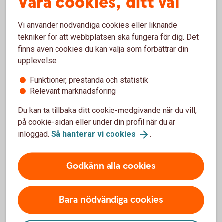
Våra cookies, ditt val
Tips om ungas
ekonomi
Vi använder nödvändiga cookies eller liknande
tekniker för att webbplatsen ska fungera för dig. Det
finns även cookies du kan välja som förbättrar din
upplevelse:
Funktioner, prestanda och statistik
Behöver du hjälp?
Relevant marknadsföring
Vi guidar dig hur du gör dina bankärenden i appen
Du kan ta tillbaka ditt cookie-medgivande när du vill,
och internetbanken.
på cookie-sidan eller under din profil när du är
inloggad.
Så hanterar vi
cookies
.
Ring Digital Support 0771-97 75 12
Godkänn alla cookies
Bara nödvändiga cookies
Räkneexempel betal- och