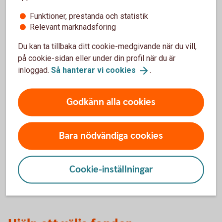
Vilken fondtyp passar dig?
Funktioner, prestanda och statistik
Vi har både aktivt och passivt förvaltade fonder. Läs
Relevant marknadsföring
om olika fondtyper och se vad som passar dig.
Du kan ta tillbaka ditt cookie-medgivande när du vill,
på cookie-sidan eller under din profil när du är
Fondtyper
inloggad.
Så hanterar vi
cookies
.
Godkänn alla cookies
Vad gör en fond hållbar?
Är hållbarhet en viktig fråga för dig? Läs mer om hur
Bara nödvändiga cookies
en fond kan vara hållbar, enligt EU:s nya regler.
Hållbarhetsanalys av
fonder
Cookie-inställningar