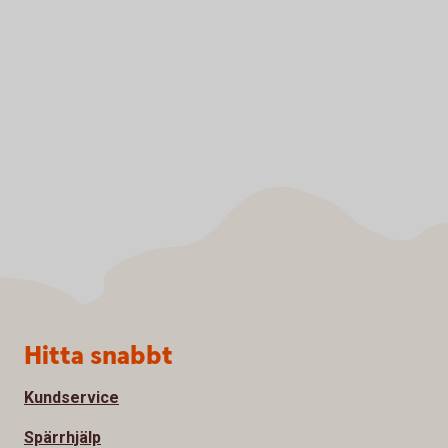
Sidfot
Hitta snabbt
Kundservice
Spärrhjälp