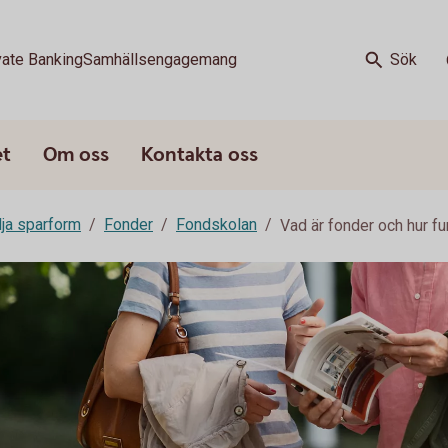
vate Banking
Samhällsengagemang
Sök
et
Om oss
Kontakta oss
älja sparform
Fonder
Fondskolan
Vad är fonder och hur f