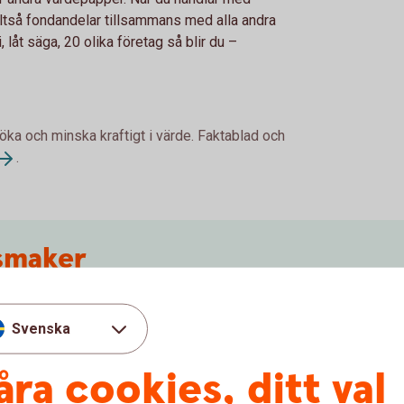
lltså fondandelar tillsammans med alla andra
 låt säga, 20 olika företag så blir du –
 öka och minska kraftigt i värde. Faktablad och
.
 smaker
 du kan välja mellan. Vi har ett brett utbud av
l exempel aktiefonder, räntefonder och
Svenska
typ som passar dig och ditt sparande bäst.
åra cookies, ditt val