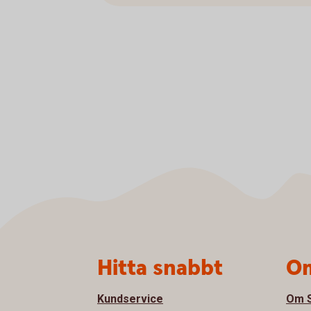
Sidfot
Hitta snabbt
Om
Kundservice
Om S