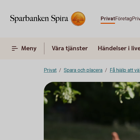
Privat
Företag
Pri
Meny
Våra tjänster
Händelser i liv
Privat
Spara och placera
Få hjälp att v