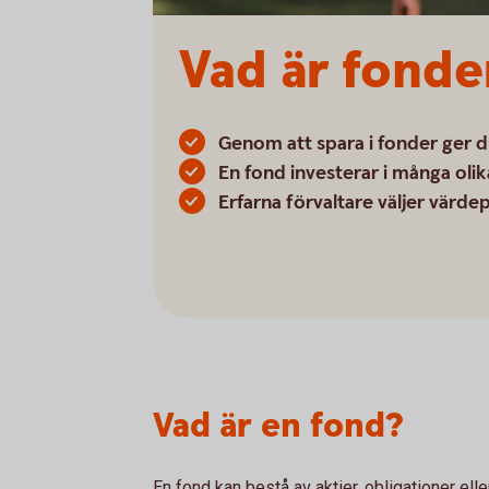
Vad är fonde
Genom att spara i fonder ger d
En fond investerar i många olika
Erfarna förvaltare väljer värde
Vad är en fond?
En fond kan bestå av aktier, obligationer el