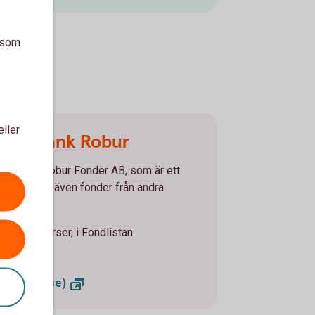
a som
eller
 Swedbank Robur
Swedbank Robur Fonder AB, som är ett
Vi erbjuder även fonder från andra
 aktuella kurser, i Fondlistan.
ankrobur.se)