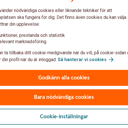
vänder nödvändiga cookies eller liknande tekniker för att
latsen ska fungera för dig. Det finns även cookies du kan välj
ttrar din upplevelse:
a?
unktioner, prestanda och statistik
elevant marknadsföring
n ta tillbaka ditt cookie-medgivande när du vill, på cookie-sidan 
altare
Vårt fondbolag
 din profil när du är inloggad.
Så hanterar vi
cookies
.
er flera, fondförvaltare tar
Våra fonder förvaltas av 
ärdepapper som den ska
dotterbolag till Swedbank. 
Godkänn alla cookies
på marknaden och handlar
fondförvaltare.
ör avkastning och risk.
Du hittar alla fonderna, och
Bara nödvändiga cookies
 som möjligt, så att ditt
n vara mer eller mindre
Fondlistan
å fondtyp.
Swedbank Robur
(swedb
Cookie-inställningar