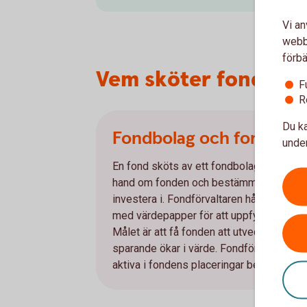
Vi an
webbp
förbä
Vem sköter fondern
F
R
Du ka
Fondbolag och fondförv
under
En fond sköts av ett fondbolag där en, ell
hand om fonden och bestämmer vilka v
investera i. Fondförvaltaren håller koll 
med värdepapper för att uppfylla målen f
Målet är att få fonden att utvecklas så bra
sparande ökar i värde. Fondförvaltare ka
aktiva i fondens placeringar beroende p