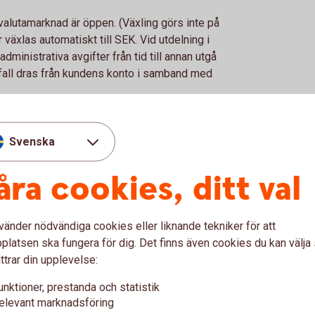
 valutamarknad är öppen. (Växling görs inte på
 växlas automatiskt till SEK. Vid utdelning i
dministrativa avgifter från tid till annan utgå
å fall dras från kundens konto i samband med
Svenska
åra cookies, ditt val
Minst 59 kr eller 1,3% av likv
0,75% (min 1 kr, max 14 kr) per
vänder nödvändiga cookies eller liknande tekniker för att
Minst 150 kr eller 0,5% av lik
latsen ska fungera för dig. Det finns även cookies du kan välj
ttrar din upplevelse:
3,50 kr per kontrakt
unktioner, prestanda och statistik
3,50 kr per kontrakt
elevant marknadsföring