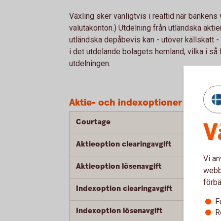
Växling sker vanligtvis i realtid när bankens
valutakonton.) Utdelning från utländska aktier
utländska depåbevis kan - utöver källskatt - a
i det utdelande bolagets hemland, vilka i s
utdelningen.
Aktie- och indexoptioner
1
Courtage
V
Aktieoption clearingavgift
Vi an
Aktieoption lösenavgift
webbp
förbä
Indexoption clearingavgift
F
Indexoption lösenavgift
R