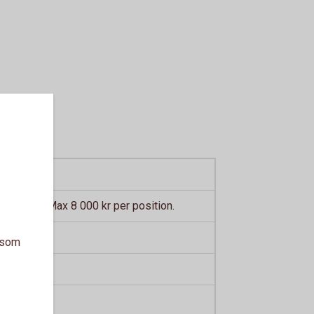
idbeloppet
 kontrakt. Max 8 000 kr per position.
vidbeloppet
a som