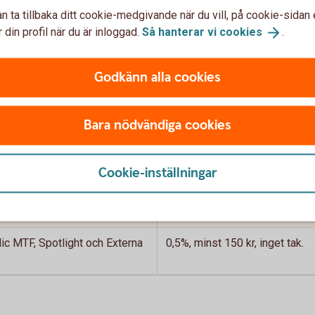
n ta tillbaka ditt cookie-medgivande när du vill, på cookie-sidan 
 din profil när du är inloggad.
Så hanterar vi
cookies
.
år andra courtage och avgifter. Se "Optioner
aka
Godkänn alla cookies
Bara nödvändiga cookies
ller personlig mäklare
Cookie-inställningar
Courtage
ic MTF, Spotlight och Externa
0,5%, minst 150 kr, inget tak.