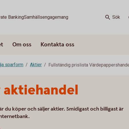
vate Banking
Samhällsengagemang
Sök
et
Om oss
Kontakta oss
älja sparform
Aktier
Fullständig prislista Värdepappershande
 aktiehandel
r du köper och säljer aktier. Smidigast och billigast är
 internetbank.