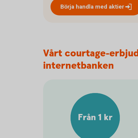
Börja handla med
aktier
Vårt courtage-erbju
internetbanken
Från 1 kr