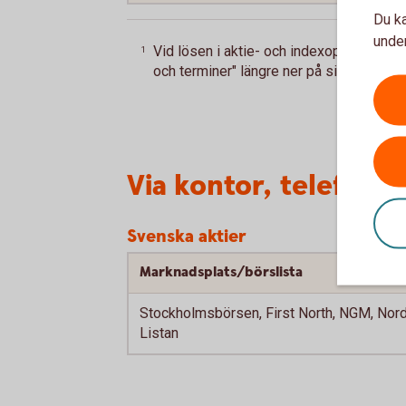
Du ka
under
Vid lösen i aktie- och indexoptioner utg
1
och terminer" längre ner på sidan.
Tillb
Via kontor, telefon e
Svenska aktier
Marknadsplats/börslista
Stockholmsbörsen, First North, NGM, Nord
Listan