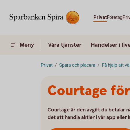
Privat
Företag
Pri
Meny
Våra tjänster
Händelser i liv
Privat
Spara och placera
Få hjälp att v
Courtage för
Courtage är den avgift du betalar nä
det att handla aktier i vår app eller