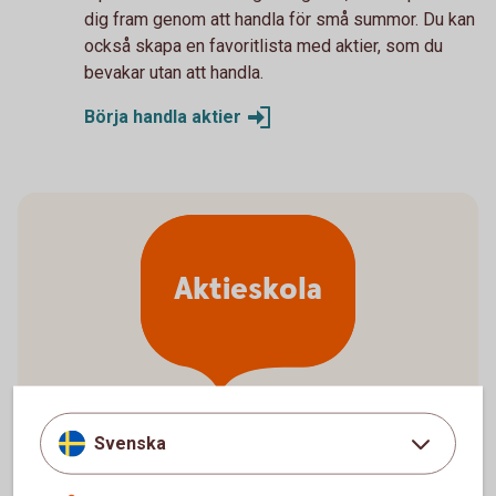
dig fram genom att handla för små summor. Du kan
också skapa en favoritlista med aktier, som du
bevakar utan att handla.
Börja handla
aktier
Aktieskola
Svenska
Vad ska jag välja för aktier?