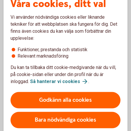
Våra cookies, ditt val
Nybörjare? Lär dig mer med vår aktieskola!
Vad är aktier?
Vi använder nödvändiga cookies eller liknande
Hur fungerar aktier?
tekniker för att webbplatsen ska fungera för dig. Det
Hur kan du öka chansen att tjäna pengar på
finns även cookies du kan välja som förbättrar din
aktier?
upplevelse:
Med vår aktieskola blir det både roligare och enklare
Funktioner, prestanda och statistik
att handla.
Relevant marknadsföring
Sparbankens
aktieskola
Du kan ta tillbaka ditt cookie-medgivande när du vill,
på cookie-sidan eller under din profil när du är
inloggad.
Så hanterar vi
cookies
.
Godkänn alla cookies
Aktiehandel – våra 5 bästa tips
Bara nödvändiga cookies
Förstå vad du köper