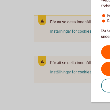
förbä
F
R
För att se detta innehåll behöver d
Du ka
Inställningar för cookies
under
För att se detta innehåll behöver d
Inställningar för cookies