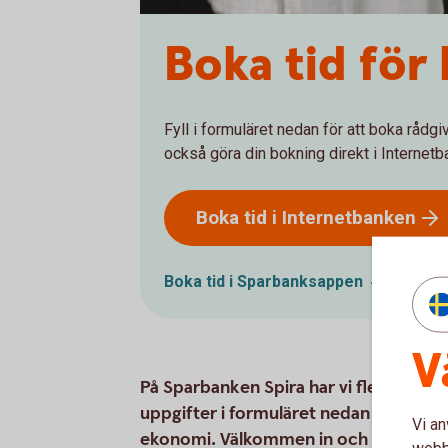
Boka tid för
Fyll i formuläret nedan för att boka rådg
också göra din bokning direkt i Interne
Boka tid i
Internetbanken
Boka tid i
Sparbanksappen
V
På Sparbanken Spira har vi flera rådgiv
uppgifter i formuläret nedan så kontak
Vi an
ekonomi. Välkommen in och prata fra
webbp