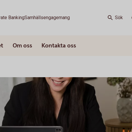
vate Banking
Samhällsengagemang
Sök
et
Om oss
Kontakta oss