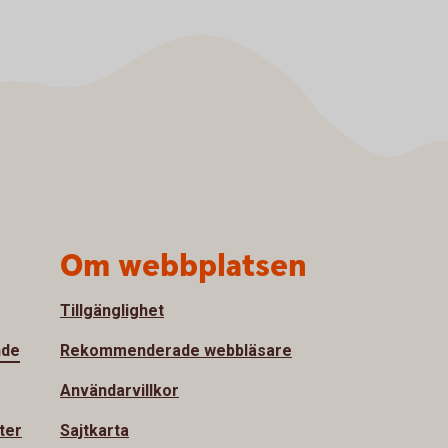
Om webbplatsen
Tillgänglighet
nde
Rekommenderade webbläsare
Användarvillkor
ter
Sajtkarta