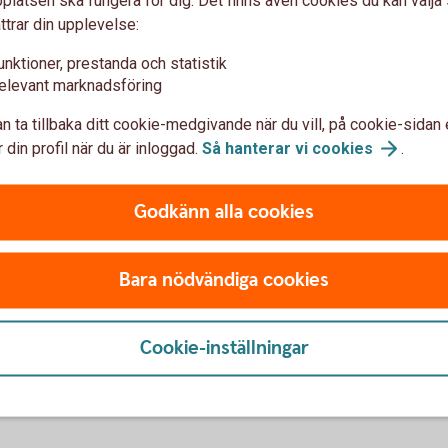
ttrar din upplevelse:
unktioner, prestanda och statistik
elevant marknadsföring
u först godkänna cookies för Funktioner, prestanda och statistik.
n ta tillbaka ditt cookie-medgivande när du vill, på cookie-sidan 
 din profil när du är inloggad.
Så hanterar vi
cookies
.
Godkänn alla cookies
u först godkänna cookies för Funktioner, prestanda och statistik.
Bara nödvändiga cookies
Cookie-inställningar