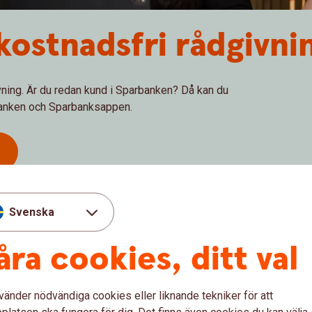
 kostnadsfri rådgivni
ivning. Är du redan kund i Sparbanken? Då kan du
tbanken och Sparbanksappen.
Svenska
åra cookies, ditt val
are som kan hjälpa dig med dina behov. Fyll i dina
tar vi dig och bokar in ett möte för att gå igenom din
vänder nödvändiga cookies eller liknande tekniker för att
mtid med oss.
latsen ska fungera för dig. Det finns även cookies du kan välj