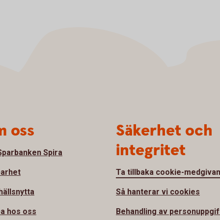
 oss
Säkerhet och
integritet
parbanken Spira
barhet
Ta tillbaka cookie-medgiva
ällsnytta
Så hanterar vi cookies
a hos oss
Behandling av personuppgif