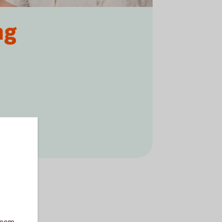
ng
a som