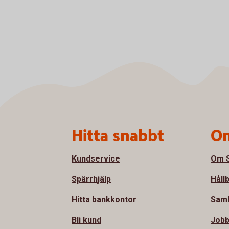
Sidfot
Hitta snabbt
Om
Kundservice
Om S
Spärrhjälp
Håll
Hitta bankkontor
Samh
Bli kund
Jobb