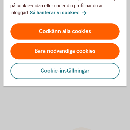
på cookie-sidan eller under din profil när du är
Blankett för utbetalning (pdf)
inloggad.
Så hanterar vi
cookies
.
Blankett Paus i pensionsutbetalning (pdf)
Godkänn alla cookies
Bara nödvändiga cookies
Mer information
Tjänstepension - din pension från
jobbet
Cookie-inställningar
Avtalspension – kollektivavtalad
tjänstepension
Uttagsregler individuell
tjänstepension