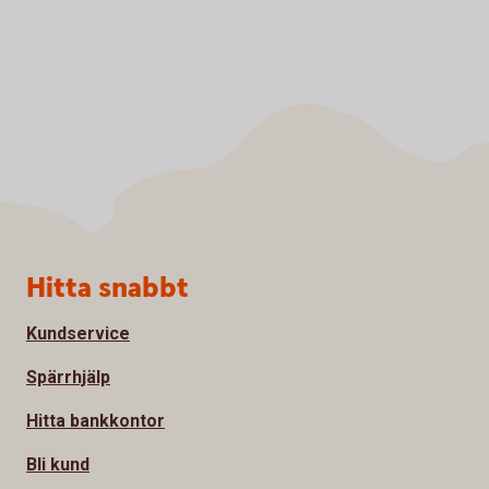
Sidfot
Hitta snabbt
Kundservice
Spärrhjälp
Hitta bankkontor
Bli kund