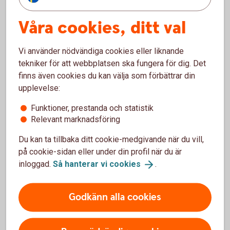
Våra cookies, ditt val
Så funkar det att löneväxla
Vi använder nödvändiga cookies eller liknande
tekniker för att webbplatsen ska fungera för dig. Det
Dina pengar placeras i en fondförsäkring
finns även cookies du kan välja som förbättrar din
och du bestämmer själv vilka fonder du vill
upplevelse:
placera i.
Funktioner, prestanda och statistik
Du kan när som helst, kostnads- och
Relevant marknadsföring
skattefritt, byta fond under spartiden.
Du kan ta tillbaka ditt cookie-medgivande när du vill,
Du kan ta ut pengarna från din 55-årsdag.
på cookie-sidan eller under din profil när du är
Utbetalning måste ske under minst fem år.
inloggad.
Så hanterar vi
cookies
.
Pengarna betalas vanligtvis ut månadsvis
och beskattas som inkomst av tjänst.
Godkänn alla cookies