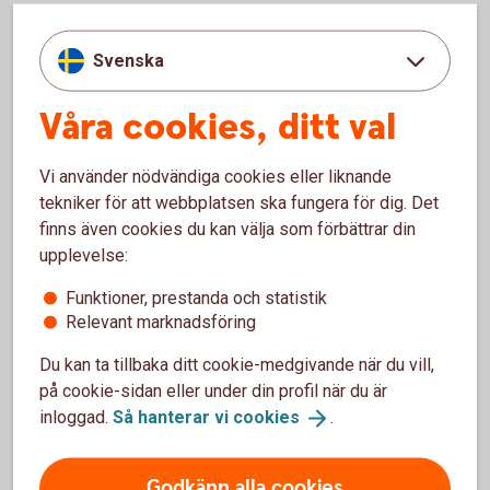
År 2025 behöver du inte betala någon skatt om du tjänar
under 24 873 kronor.
Svenska
Våra cookies, ditt val
Banktjänster för dig som är mellan
Vi använder nödvändiga cookies eller liknande
18-23 år
tekniker för att webbplatsen ska fungera för dig. Det
finns även cookies du kan välja som förbättrar din
Detta och mycket mer ingår helt kostnadsfritt:
upplevelse:
Bankkort MasterCard - möjligt att koppla till
Funktioner, prestanda och statistik
Apple Pay
Relevant marknadsföring
Betala räkningar digitalt
Internetbanken
Du kan ta tillbaka ditt cookie-medgivande när du vill,
på cookie-sidan eller under din profil när du är
Banktjänster för dig som är 18-23
år
inloggad.
Så hanterar vi
cookies
.
Godkänn alla cookies