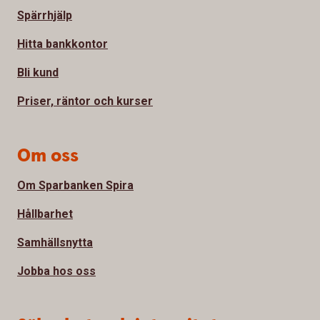
Spärrhjälp
Hitta bankkontor
Bli kund
Priser, räntor och kurser
Om oss
Om Sparbanken Spira
Hållbarhet
Samhällsnytta
Jobba hos oss