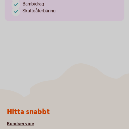
Barnbidrag
Skatteåterbäring
Sidfot
Hitta snabbt
Kundservice