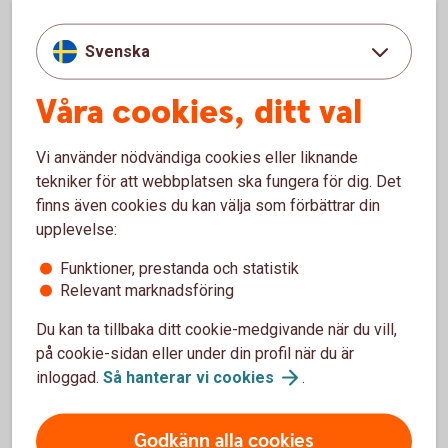
kreditvärdighet, eftersom hela lånet syns i din
kreditupplysning så länge du står kvar på lånet.
Svenska
– Om tanken är att ditt barn ska ta över lånet själv framöver
är det bra att prata igenom hur det kan gå till. Ett
Våra cookies, ditt val
regelbundet sparande, en stabil inkomst eller att steg för
steg ta över lånet kan vara vägar dit, säger Arturo.
Vi använder nödvändiga cookies eller liknande
tekniker för att webbplatsen ska fungera för dig. Det
finns även cookies du kan välja som förbättrar din
Vad ska du tänka på innan du
upplevelse:
hjälper till?
Funktioner, prestanda och statistik
Relevant marknadsföring
Du kan ta tillbaka ditt cookie-medgivande när du vill,
Välj rätt för dig
på cookie-sidan eller under din profil när du är
inloggad.
Så hanterar vi
cookies
.
Fundera på vilket alternativ passar din ekonomi
bäst och hur det påverkar din framtid, till
exempel pension och sparande.
Godkänn alla cookies