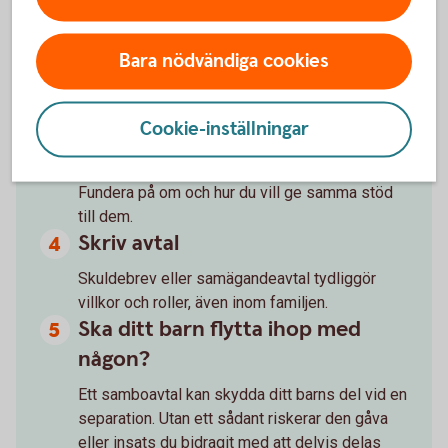
Var tydlig med ansvar och
förväntningar
Bara nödvändiga cookies
Ha en öppen dialog med ditt barn om vem som
tar vilket ansvar. En gemensam plan gör det
Cookie-inställningar
enklare att undvika missförstånd längre fram.
Har du fler barn?
Fundera på om och hur du vill ge samma stöd
till dem.
Skriv avtal
Skuldebrev eller samägandeavtal tydliggör
villkor och roller, även inom familjen.
Ska ditt barn flytta ihop med
någon?
Ett samboavtal kan skydda ditt barns del vid en
separation. Utan ett sådant riskerar den gåva
eller insats du bidragit med att delvis delas