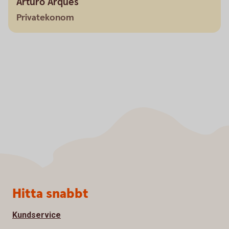
Arturo Arques
Privatekonom
Sidfot
Hitta snabbt
Kundservice