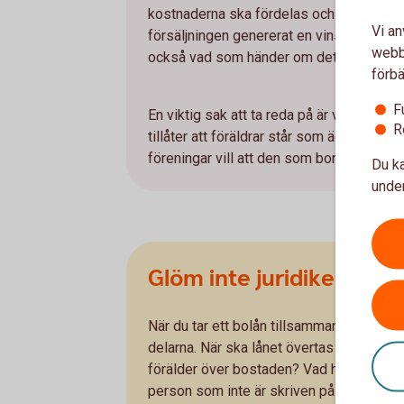
kostnaderna ska fördelas och vad som gäl
Vi an
försäljningen genererat en vinst bör m
webbp
också vad som händer om det uppstår en 
förbä
F
En viktig sak att ta reda på är vilka regl
R
tillåter att föräldrar står som ägare och 
föreningar vill att den som bor i lägenh
Du ka
under
Glöm inte juridiken
När du tar ett bolån tillsammans med ditt 
delarna. När ska lånet övertas av barnet?
förälder över bostaden? Vad händer om d
person som inte är skriven på lånet? Vad