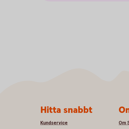
Sidfot
Hitta snabbt
Om
Kundservice
Om S