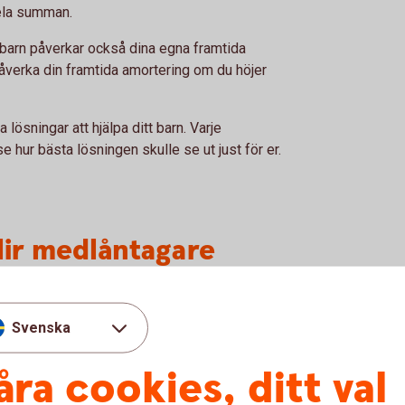
ela summan.
barn påverkar också dina egna framtida
påverka din framtida amortering om du höjer
 lösningar att hjälpa ditt barn. Varje
se hur bästa lösningen skulle se ut just för er.
lir medlåntagare
ns?
Svenska
åra cookies, ditt val
llsammans. Då bestämmer ni hur stor del av
 också komma överens om hur de löpande