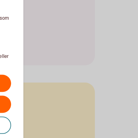
a som
eller