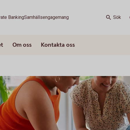
vate Banking
Samhällsengagemang
Sök
et
Om oss
Kontakta oss