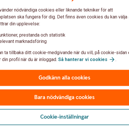
ler vid en eventuell försäljning. Har
vänder nödvändiga cookies eller liknande tekniker för att
an komma överens om hur den ska fördelas och
latsen ska fungera för dig. Det finns även cookies du kan välj
förlust.
ttrar din upplevelse:
unktioner, prestanda och statistik
er bostadsrättsföreningen har. Vissa föreningar
elevant marknadsföring
barnet är den som bor i lägenheten. Andra
eten ska äga åtminstone tio procent av bostaden.
n ta tillbaka ditt cookie-medgivande när du vill, på cookie-sidan 
 din profil när du är inloggad.
Så hanterar vi
cookies
.
Godkänn alla cookies
Bara nödvändiga cookies
barn är det viktigt att inte glömma de juridiska
 Hur stor möjlighet till påverkan har du som
Cookie-inställningar
itt barn blir sambo och delar bostaden med en
 behöver du tänka på om du har flera barn?