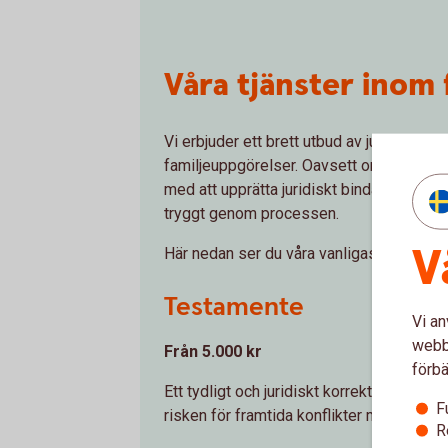
Våra tjänster inom 
Vi erbjuder ett brett utbud av juridiska t
familjeuppgörelser. Oavsett om du behöver
med att upprätta juridiskt bindande dokume
tryggt genom processen.
V
Här nedan ser du våra vanligaste tjänster
Testamente
Vi an
webbp
Från 5.000 kr
förbä
Ett tydligt och juridiskt korrekt testament
F
risken för framtida konflikter mellan efte
R