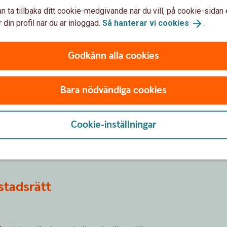
n ta tillbaka ditt cookie-medgivande när du vill, på cookie-sidan 
 din profil när du är inloggad.
Så hanterar vi
cookies
.
Godkänn alla cookies
processen, från insamling av uppgifter till
atteverket.
Bara nödvändiga cookies
Cookie-inställningar
pprätta ett korrekt arvskifte så att fördelningen
stadsrätt