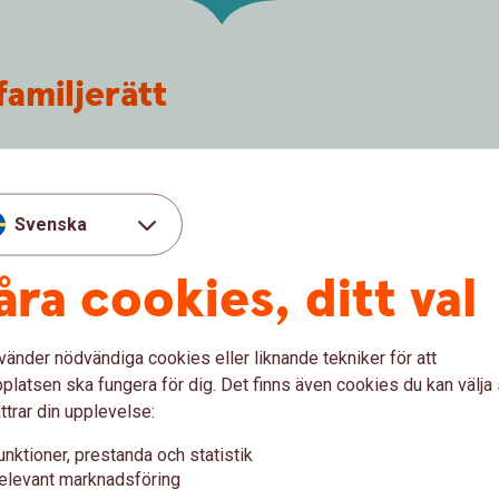
familjerätt
jänster inom familjerätt och ekonomiska
 stöd i en livsförändrande situation eller hjälp
nt, finns våra jurister här för att guida dig
Svenska
åra cookies, ditt val
.
vänder nödvändiga cookies eller liknande tekniker för att
latsen ska fungera för dig. Det finns även cookies du kan välj
ttrar din upplevelse:
e säkerställer att din vilja följs och minskar
unktioner, prestanda och statistik
rlevande.
elevant marknadsföring