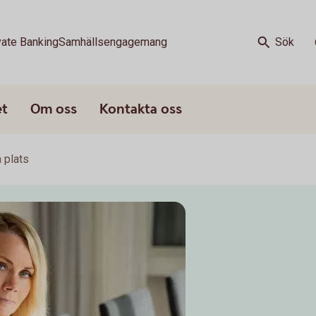
vate Banking
Samhällsengagemang
Sök
et
Om oss
Kontakta oss
 plats