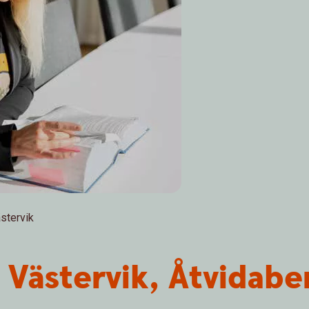
ästervik
 i Västervik, Åtvida