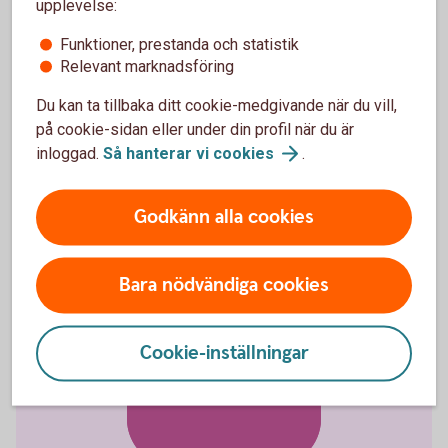
upplevelse:
Funktioner, prestanda och statistik
Relevant marknadsföring
Du kan ta tillbaka ditt cookie-medgivande när du vill,
Produktfakta och villkor
på cookie-sidan eller under din profil när du är
inloggad.
Så hanterar vi
cookies
.
Faktablad Gravidförsäkring (pdf)
Förköpsinformation Gravidförsäkring (pdf)
Villkor Gravidförsäkring (pdf)
Godkänn alla cookies
Bara nödvändiga cookies
Cookie-inställningar
Anmäl skada