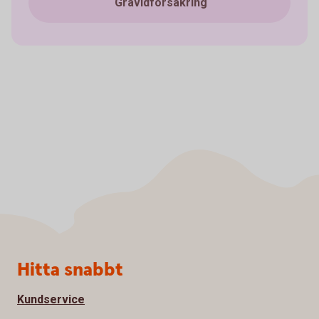
Gravidförsäkring
Sidfot
Hitta snabbt
Kundservice