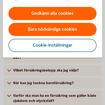
Godkänn alla cookies
Vanliga frågor och svar
Bara nödvändiga cookies
Vad kostar barnförsäkringen?
Cookie-inställningar
Vem kan teckna försäkringen och hur fungerar
det?
Vilket försäkringsbelopp ska jag välja?
När kan jag teckna barnförsäkring?
Varför ska man ha en försäkring som gäller både
sjukdom och olycksfall?