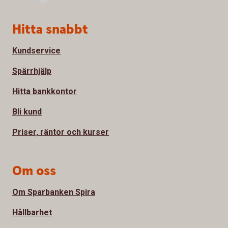
Sidfot
Hitta snabbt
Kundservice
Spärrhjälp
Hitta bankkontor
Bli kund
Priser, räntor och kurser
Om oss
Om Sparbanken Spira
Hållbarhet