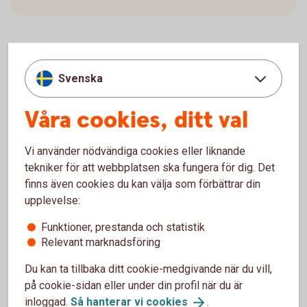
Svenska
Anmäl skada
Våra cookies, ditt val
Vi använder nödvändiga cookies eller liknande
tekniker för att webbplatsen ska fungera för dig. Det
finns även cookies du kan välja som förbättrar din
upplevelse:
Har olyckan varit framme?
Funktioner, prestanda och statistik
Relevant marknadsföring
Här kan du göra din anmälan och ansöka om
ersättning.
Du kan ta tillbaka ditt cookie-medgivande när du vill,
på cookie-sidan eller under din profil när du är
Skadeanmälan – anmäl
skada
inloggad.
Så hanterar vi
cookies
.