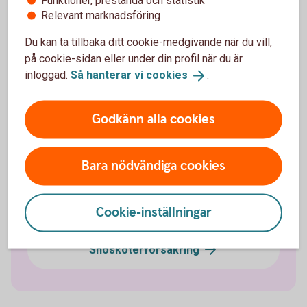
Funktioner, prestanda och statistik
Relevant marknadsföring
Fordonsförsäkringar
Du kan ta tillbaka ditt cookie-medgivande när du vill,
Bilförsäkring
på cookie-sidan eller under din profil när du är
inloggad.
Så hanterar vi
cookies
.
Lätt lastbilsförsäkring
Godkänn alla cookies
Husbilsförsäkring
Bara nödvändiga cookies
Husvagnsförsäkring
Cookie-inställningar
Släpvagnsförsäkring
Snöskoterförsäkring