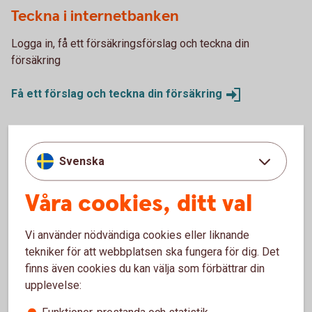
Teckna i internetbanken
Logga in, få ett försäkringsförslag och teckna din
försäkring
Få ett förslag och teckna din
försäkring
Ring oss
Svenska
Vi hjälper dig gärna att teckna försäkringen över telefon.
Våra cookies, ditt val
Ring 0771-22 11 22 och skaffa husbilsförsäkring
Vi använder nödvändiga cookies eller liknande
tekniker för att webbplatsen ska fungera för dig. Det
finns även cookies du kan välja som förbättrar din
upplevelse: