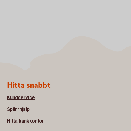
Sidfot
Hitta snabbt
Kundservice
Spärrhjälp
Hitta bankkontor