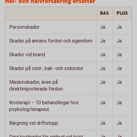
Hel- och halvförsäkring ersätter
BAS
PLUS
Personskador
Ja
Ja
Skador på annans fordon och egendom
Ja
Ja
Skador vid brand
Ja
Ja
Skador på vind-, bak- och sidorutor
Ja
Ja
Maskinskador, även på
Ja
Ja
direktimporterade fordon
Kristerapi – 10 behandlingar hos
Ja
Ja
psykolog/terapeut
Bärgning vid driftstopp
Ja
Ja
Dina kostnader för ombud vid tvist
Ja
Ja