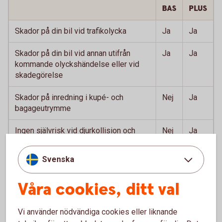
BAS
PLUS
Skador på din bil vid trafikolycka
Ja
Ja
Skador på din bil vid annan utifrån
Ja
Ja
kommande olyckshändelse eller vid
skadegörelse
Skador på inredning i kupé- och
Nej
Ja
bagageutrymme
Ingen självrisk vid djurkollision och
Nej
Ja
skadegörelse
Svenska
Ingen självrisk vid kollision med
Nej
Ja
utlandsregistrerat fordon
Våra cookies, ditt val
Vi använder nödvändiga cookies eller liknande