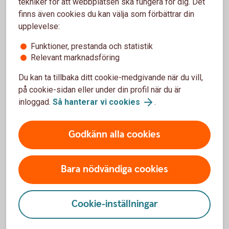
tekniker för att webbplatsen ska fungera för dig. Det
Våra bilförsäkringar –
finns även cookies du kan välja som förbättrar din
produktfakta och villkor
upplevelse:
Funktioner, prestanda och statistik
Relevant marknadsföring
Bilförsäkringarna BAS och PLUS - produktfakta
och villkor
Du kan ta tillbaka ditt cookie-medgivande när du vill,
på cookie-sidan eller under din profil när du är
Hur minskar jag risken för inbrott, stöld och
inloggad.
Så hanterar vi cookies
.
skador?
Godkänn alla cookies
Hur anmäler jag skada?
Hur ställer jag av bilen och avslutar min
Bara nödvändiga cookies
försäkring?
Cookie-inställningar
Ingår trafikförsäkring i bilförsäkringen?