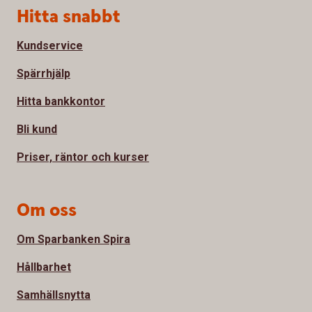
Sidfot
Hitta snabbt
Kundservice
Spärrhjälp
Hitta bankkontor
Bli kund
Priser, räntor och kurser
Om oss
Om Sparbanken Spira
Hållbarhet
Samhällsnytta