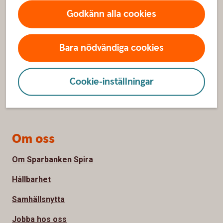
Hitta snabbt
Godkänn alla cookies
Kundservice
Spärrhjälp
Bara nödvändiga cookies
Hitta bankkontor
Cookie-inställningar
Bli kund
Priser, räntor och kurser
Om oss
Om Sparbanken Spira
Hållbarhet
Samhällsnytta
Jobba hos oss