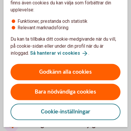
finns även cookies du kan välja som förbättrar din
Kontraktsskrivning brukar ske inom kort, ofta redan
upplevelse:
samma dag. Innan du skriver kontrakt, kontakta oss
för att ansöka om ett bolån på det specifika
Funktioner, prestanda och statistik
Relevant marknadsföring
objektet så att vi kan bekräfta att alla villkor i
lånelöftet är uppfyllda.
Du kan ta tillbaka ditt cookie-medgivande när du vill,
på cookie-sidan eller under din profil när du är
Därefter har du kontakt med banken för att teckna
inloggad.
Så hanterar vi
cookies
.
ditt bolån. En viktig fråga då är om du vill ha bunden
eller rörlig ränta, eller en kombination. Båda har
sina för- och nackdelar. Med bunden ränta har du
Godkänn alla cookies
tryggheten att du vet vad du betalar varje månad,
medan du med rörlig ränta har större flexibilitet –
om du till exempel skulle vilja lösa in ditt lån eller
Bara nödvändiga cookies
byta bank.
Rörlig eller bunden ränta - vad ska jag
Cookie-inställningar
välja?
Vad avgör vilken ränta jag får?