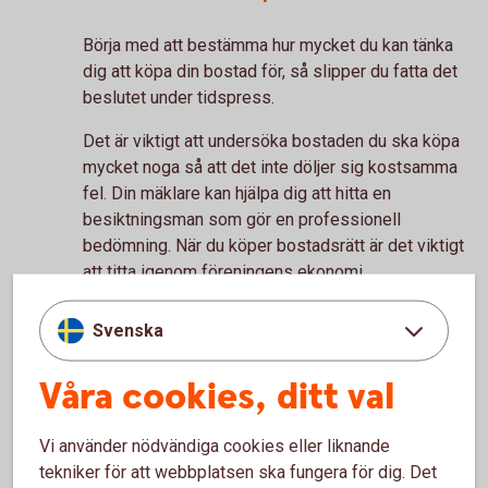
Börja med att bestämma hur mycket du kan tänka
dig att köpa din bostad för, så slipper du fatta det
beslutet under tidspress.
Det är viktigt att undersöka bostaden du ska köpa
mycket noga så att det inte döljer sig kostsamma
fel. Din mäklare kan hjälpa dig att hitta en
besiktningsman som gör en professionell
bedömning. När du köper bostadsrätt är det viktigt
att titta igenom föreningens ekonomi.
Checklista - köp av bostadsrätt
Svenska
När du hittat en bostad som känns rätt kan det vara
Våra cookies, ditt val
dags att lägga ett bud. Om det blir budgivning
stämmer mäklaren sedan kontinuerligt av med dig
och de andra budgivarna, tills någon av er har vunnit
Vi använder nödvändiga cookies eller liknande
budgivningen.
tekniker för att webbplatsen ska fungera för dig. Det