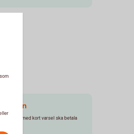
a som
enningen
eller
r dig som med kort varsel ska betala
de bostad.