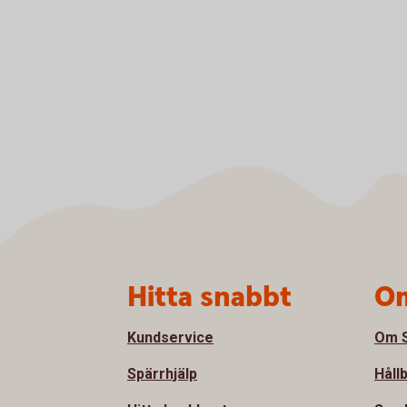
Sidfot
Hitta snabbt
Om
Kundservice
Om S
Spärrhjälp
Håll