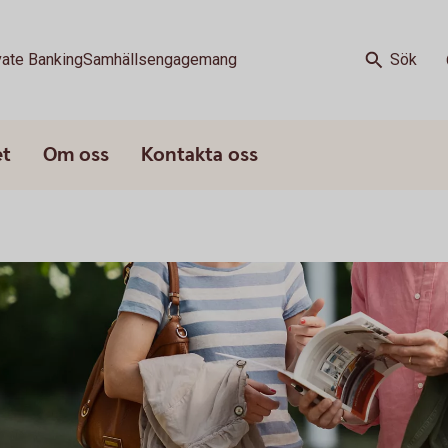
vate Banking
Samhällsengagemang
Sök
et
Om oss
Kontakta oss