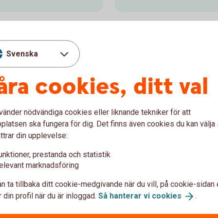
Svenska
d innan du fått pengarna från
åra cookies, ditt val
befintliga kanske du behöver hjälp med
vänder nödvändiga cookies eller liknande tekniker för att
 egna försäljning.
latsen ska fungera för dig. Det finns även cookies du kan välj
ttrar din upplevelse:
unktioner, prestanda och statistik
elevant marknadsföring
Låna till handp
n ta tillbaka ditt cookie-medgivande när du vill, på cookie-sidan 
 för att betala din nya
Handpenningslånet finns fö
 din profil när du är inloggad.
Så hanterar vi
cookies
.
la.
handpenning för din blivan