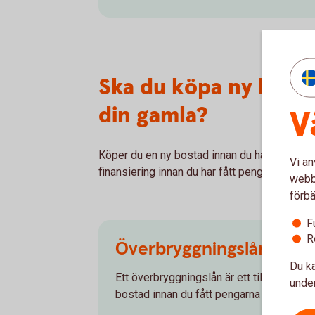
Ska du köpa ny bosta
din gamla?
V
Köper du en ny bostad innan du har sålt din 
Vi an
finansiering innan du har fått pengar från din
webbp
förbä
F
R
Överbryggningslån
Du ka
Ett överbryggningslån är ett tillfälligt lån
under
bostad innan du fått pengarna för din gam