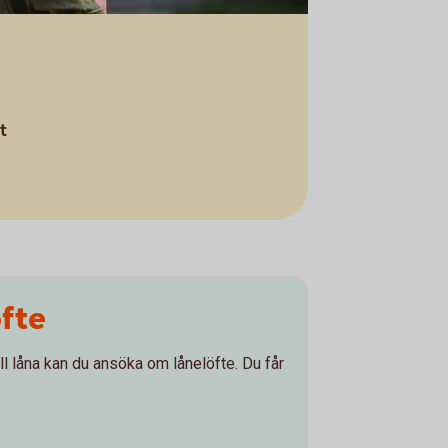
t
öfte
ll låna kan du ansöka om lånelöfte. Du får