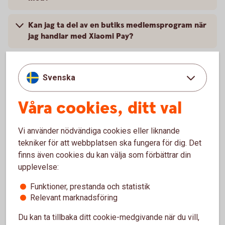
Kan jag ta del av en butiks medlemsprogram när
jag handlar med Xiaomi Pay?
Kan jag ta ut pengar i en uttagningsautomat med
min wearable från Xiaomi Pay?
Svenska
Vad behöver jag göra om jag blivit av med min
Våra cookies, ditt val
wearable?
Vi använder nödvändiga cookies eller liknande
Jag har fått ett nytt kort, vad gör jag?
tekniker för att webbplatsen ska fungera för dig. Det
finns även cookies du kan välja som förbättrar din
Vart vänder jag mig vid problem?
upplevelse:
Funktioner, prestanda och statistik
Relevant marknadsföring
Du kan ta tillbaka ditt cookie-medgivande när du vill,