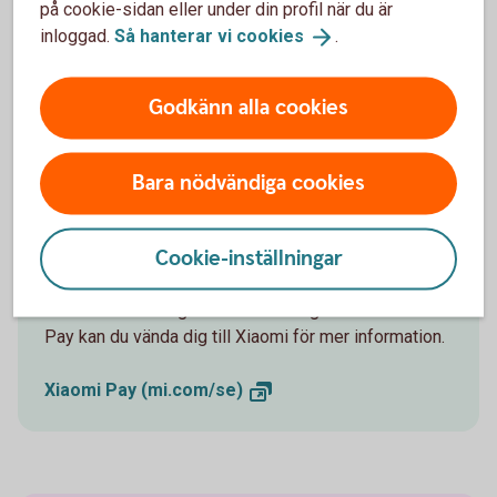
på cookie-sidan eller under din profil när du är
Kontakta
inloggad.
Så hanterar vi
cookies
.
Xiaomi
Godkänn alla cookies
Bara nödvändiga cookies
Vill du veta mer om Xiaomi
Cookie-inställningar
Pay?
Om du har fler frågor eller funderingar om Xiaomi
Pay kan du vända dig till Xiaomi för mer information.
Xiaomi Pay
(mi.com/se)