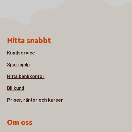
Sidfot
Hitta snabbt
Kundservice
Spärrhjälp
Hitta bankkontor
Bli kund
Priser, räntor och kurser
Om oss