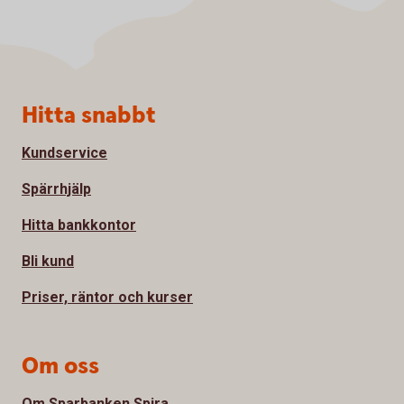
Sidfot
Hitta snabbt
Kundservice
Spärrhjälp
Hitta bankkontor
Bli kund
Priser, räntor och kurser
Om oss
Om Sparbanken Spira