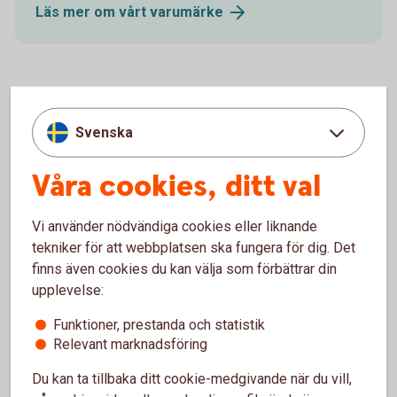
Läs mer om vårt
varumärke
Banken i samhället
Svenska
För oss är det självklart att ta ansvar och engagera
Våra cookies, ditt val
oss i det lokala samhällslivet i form av stöd till
idrott, kultur, näringsliv.
Vi använder nödvändiga cookies eller liknande
tekniker för att webbplatsen ska fungera för dig. Det
Läs mer om banken i
samhället
finns även cookies du kan välja som förbättrar din
upplevelse:
Funktioner, prestanda och statistik
Relevant marknadsföring
Vårt miljöarbete
Du kan ta tillbaka ditt cookie-medgivande när du vill,