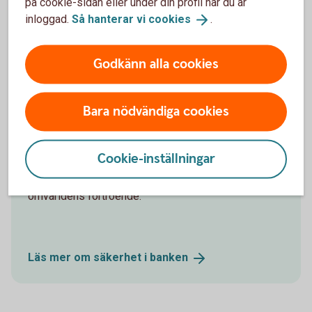
på cookie-sidan eller under din profil när du är
Som en del i ett lokalsamhälle vill Sparbanken Spira
inloggad.
Så hanterar vi
cookies
.
bidra till en hållbar samhällsutveckling.
Läs mer om vårt
miljöarbete
Godkänn alla cookies
Bara nödvändiga cookies
Säkerhet
Cookie-inställningar
Banken är för sin verksamhet beroende av
omvärldens förtroende.
Läs mer om säkerhet i
banken