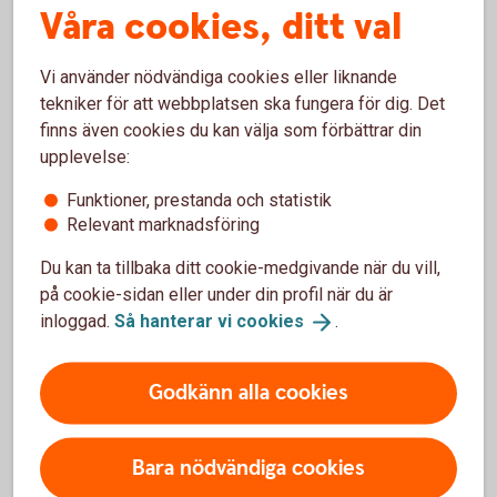
Våra cookies, ditt val
Vi kan Företagsekonomi
Vi använder nödvändiga cookies eller liknande
Kontakta en
Företagsrådgivare
tekniker för att webbplatsen ska fungera för dig. Det
finns även cookies du kan välja som förbättrar din
upplevelse:
Funktioner, prestanda och statistik
Relevant marknadsföring
Vi kan Skog och lantbruk
Du kan ta tillbaka ditt cookie-medgivande när du vill,
på cookie-sidan eller under din profil när du är
Kontakta en rådgivare inom Skog och
inloggad.
Så hanterar vi
cookies
.
Lantbruk
Godkänn alla cookies
Bara nödvändiga cookies