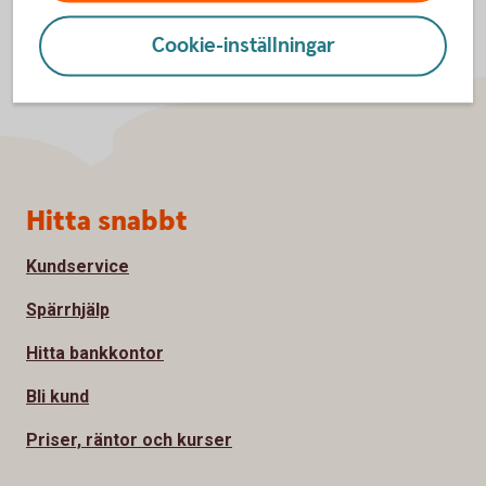
Cookie-inställningar
Sidfot
Hitta snabbt
Kundservice
Spärrhjälp
Hitta bankkontor
Bli kund
Priser, räntor och kurser