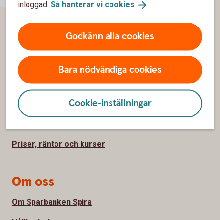
inloggad.
Så hanterar vi
cookies
.
Godkänn alla cookies
Sidfot
Hitta snabbt
Kundservice
Bara nödvändiga cookies
Spärrhjälp
Cookie-inställningar
Hitta bankkontor
Bli kund
Priser, räntor och kurser
Om oss
Om Sparbanken Spira