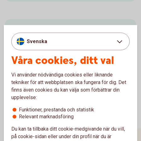
Kan jag köpa ny bostad innan
min nuvarande är såld?
Svenska
Våra cookies, ditt val
Lär dig mer om
Överbryggningslån
Vi använder nödvändiga cookies eller liknande
tekniker för att webbplatsen ska fungera för dig. Det
finns även cookies du kan välja som förbättrar din
upplevelse:
Funktioner, prestanda och statistik
Relevant marknadsföring
Du kan ta tillbaka ditt cookie-medgivande när du vill,
på cookie-sidan eller under din profil när du är