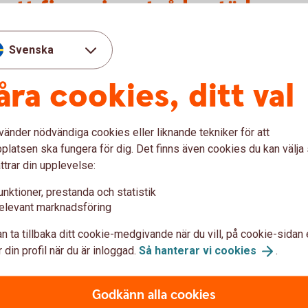
att finansiera två bostäder
er klara av att finansiera två bostäder (din
Svenska
ska kunna börja bygga ditt nya hus innan
åra cookies, ditt val
 för försäljningen av sin nuvarande bostad
srätt, innan det nya bostadsbygget påbörjas.
vänder nödvändiga cookies eller liknande tekniker för att
latsen ska fungera för dig. Det finns även cookies du kan välj
ttrar din upplevelse:
unktioner, prestanda och statistik
elevant marknadsföring
n ta tillbaka ditt cookie-medgivande när du vill, på cookie-sidan 
 din profil när du är inloggad.
Så hanterar vi
cookies
.
Godkänn alla cookies