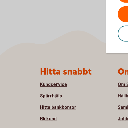
Sidfot
Hitta snabbt
Om
Kundservice
Om S
Spärrhjälp
Håll
Hitta bankkontor
Samh
Bli kund
Jobb