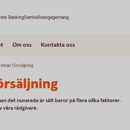
vate Banking
Samhällsengagemang
et
Om oss
Kontakta oss
innan försäljning
örsäljning
n det nuvarade är sålt beror på flera olika faktorer.
v våra rådgivare.