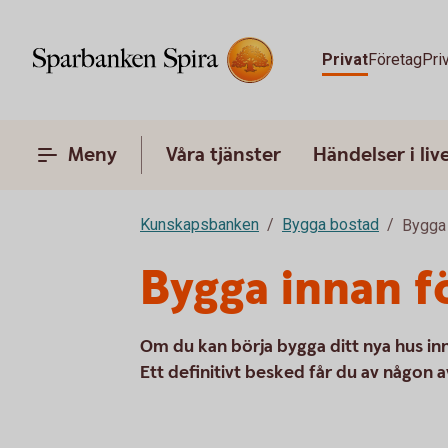
Privat
Företag
Pri
Meny
Våra tjänster
Händelser i liv
Kunskapsbanken
Bygga bostad
Bygga 
Bygga innan f
Om du kan börja bygga ditt nya hus inna
Ett definitivt besked får du av någon a