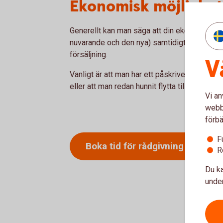
Ekonomisk möjlighet 
Generellt kan man säga att din ekonomi behöv
nuvarande och den nya) samtidigt för att du 
försäljning.
V
Vanligt är att man har ett påskrivet kontrakt
eller att man redan hunnit flytta till en hyre
Vi an
webbp
förbä
F
Boka tid för
rådgivning
R
Du ka
under