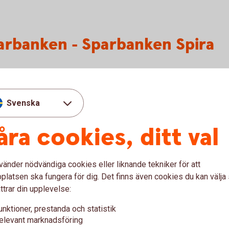
arbanken - Sparbanken Spira
tvidabergs och Västerviks kommuner med tre
eby.
Svenska
t beslutsfattande kombinerat med hög
 utgöra grunden i den nya Sparbanken.
åra cookies, ditt val
ch 80 medarbetare samt en total affärsvolym
vänder nödvändiga cookies eller liknande tekniker för att
igheter för kunder, medarbetare och de
latsen ska fungera för dig. Det finns även cookies du kan välj
mhet.
ttrar din upplevelse:
unktioner, prestanda och statistik
lera sätt från såväl de stora
elevant marknadsföring