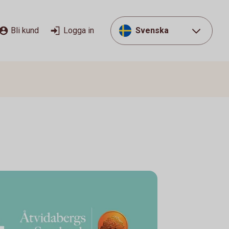
Bli kund
Logga in
Svenska