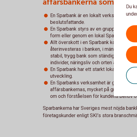
affärsbankerna som från a
Du ka
under
En Sparbank är en lokalt verksam bank so
beslutsfattande.
En Sparbank styrs av en grupp huvudmän, 
form eller genom en lokal Sparbanksstift
Allt överskott i en Sparbank kommer kunde
återinvesteras i banken, i människor och 
stabil, trygg bank som ständigt kan utvec
individer, näringsliv och orten att växa si
En Sparbank har ett starkt lokalt samhäl
utveckling.
En Sparbanks verksamhet är generellt set
affärsbankernas, mycket på grund av den
om och förståelsen för kundens behov oc
Sparbankerna har Sveriges mest nöjda bank
företagskunder enligt SKI’s stora branschm