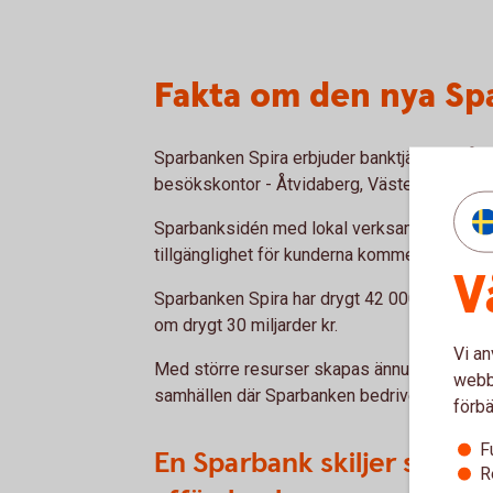
Fakta om den nya Sp
Sparbanken Spira erbjuder banktjänster i Å
besökskontor - Åtvidaberg, Västervik, Gaml
Sparbanksidén med lokal verksamhet, lokal
tillgänglighet för kunderna kommer fortsatt
V
Sparbanken Spira har drygt 42 000 kunder o
om drygt 30 miljarder kr.
Vi an
Med större resurser skapas ännu bättre möjl
webbp
samhällen där Sparbanken bedriver verksa
förbä
F
En Sparbank skiljer sig på f
R