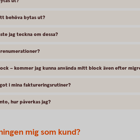
ytas ut?
tt behöva bytas ut?
ste jag teckna om dessa?
 prenumerationer?
block – kommer jag kunna använda mitt block även efter migr
ot i mina faktureringsrutiner?
nto, hur påverkas jag?
ningen mig som kund?