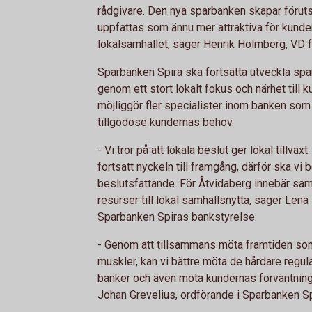
rådgivare. Den nya sparbanken skapar förutsä
uppfattas som ännu mer attraktiva för kunde
lokalsamhället, säger Henrik Holmberg, VD f
Sparbanken Spira ska fortsätta utveckla sp
genom ett stort lokalt fokus och närhet till
möjliggör fler specialister inom banken so
tillgodose kundernas behov.
- Vi tror på att lokala beslut ger lokal tillväxt
fortsatt nyckeln till framgång, därför ska vi b
beslutsfattande. För Åtvidaberg innebär samg
resurser till lokal samhällsnytta, säger Lena
Sparbanken Spiras bankstyrelse.
- Genom att tillsammans möta framtiden so
muskler, kan vi bättre möta de hårdare regul
banker och även möta kundernas förväntningar
Johan Grevelius, ordförande i Sparbanken S