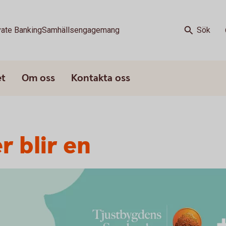
vate Banking
Samhällsengagemang
Sök
et
Om oss
Kontakta oss
r blir en