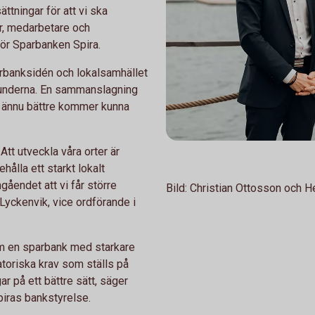
ttningar för att vi ska
r, medarbetare och
ör Sparbanken Spira.
arbanksidén och lokalsamhället
 kunderna. En sammanslagning
m ännu bättre kommer kunna
. Att utveckla våra orter är
ehålla ett starkt lokalt
åendet att vi får större
Bild: Christian Ottosson och 
 Lyckenvik, vice ordförande i
m en sparbank med starkare
atoriska krav som ställs på
 på ett bättre sätt, säger
piras bankstyrelse.